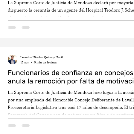
La Suprema Corte de Justicia de Mendoza declaró por mayoría 
dispuesto la cesantía de un agente del Hospital Teodoro J. Sc
el pago de los salarios caídos. La causa giró en torno a una pr
hasta dónde puede el juez revisar la sanción que la Administra
de la potestad disciplinaria.
Leandro Nicolás Quiroga Nacif
15 abr
5 min de lectura
Funcionarios de confianza en concejos
anula la remoción por falta de motivac
La Suprema Corte de Justicia de Mendoza hizo lugar a la acció
por una empleada del Honorable Concejo Deliberante de Lavall
Prosecretaria Legislativa tras casi 17 años de desempeño. El tr
Secretaría del Concejo son de naturaleza política o de confianza
empleo público, por lo que rechazó el pedido de reincorporació