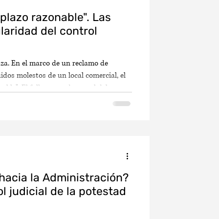
"plazo razonable". Las
laridad del control
za. En el marco de un reclamo de
idos molestos de un local comercial, el
ble". El fallo recuerda que el deber
urador universal frente a los ilícitos de
n evaluarse en
 hacia la Administración?
 judicial de la potestad