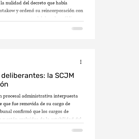
la nulidad del decreto que había
hestakow y ordenó su reincorporación con
egunta recurrente del derecho público:
ción impone a sus agentes en ejercicio
 deliberantes: la SCJM
ión
n procesal administrativa interpuesta
e que fue removida de su cargo de
ibunal confirmó que los cargos de
 y están excluidos de la estabilidad del
n. Sin embargo, declaró