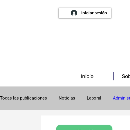
Iniciar sesión
Inicio
Sob
Todas las publicaciones
Noticias
Laboral
Administ
Procesal
Concursal
Salud
Societario
C