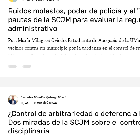
22 jun
4 min de lectura
Ruidos molestos, poder de policía y el 
pautas de la SCJM para evaluar la regu
administrativo
Por: María Milagros Oviedo. Estudiante de Abogacía de la UMa
vecinos contra un municipio por la tardanza en el control de ru
Máximo Tribunal provincial analiza el estándar del "plazo razona
genérico de proveer seguridad no convierte al Estado en un aseg
terceros, y establece que los tiempos de la administración debe
Leandro Nicolás Quiroga Nacif
8 jun
5 min de lectura
¿Control de arbitrariedad o deferencia
Dos miradas de la SCJM sobre el control
disciplinaria