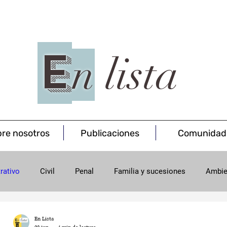
E
n
lista
re nosotros
Publicaciones
Comunidad
rativo
Civil
Penal
Familia y sucesiones
Ambie
onsumo
Minas
En Lista