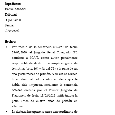
Expediente:
13-05416398-8/1
Tribunal:
SCJM Sala II
Fecha:
01/07/2021
Hechos:
Por medio de la sentencia N°6.429 de fecha 
25/08/2020, el Juzgado Penal Colegiado N°2 
condenó a M.A.T. como autor penalmente 
responsable del delito robo simple en grado de 
tentativa (arts. 164 y 42 del CP) a la pena de un 
año y seis meses de prisión. A su vez se revocó 
la condicionalidad de otra condena que le 
había sido impuesta mediante la sentencia 
N°5.842 dictada por el Primer Juzgado de 
Flagrancia de fecha 15/02/2018 unificándose la 
pena única de cuatro años de prisión en 
efectivo.
La defensa interpuso recurso extraordinario de 