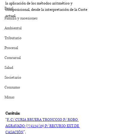
la aplicación de los métodos aritmético y 
Penal
composicional, desde la interpretación de la Corte 
actual.
Familia y sucesiones
Ambiental
Tributario
Procesal
Concursal
Salud
Societario
Consumo
Minas
Carátula:
“
F. C/ CURIA BRUERA TRONCOSO P/ ROBO 
AGRAVADO (774124/19) P/ RECURSO EXT.DE 
CASACIÓN
”.