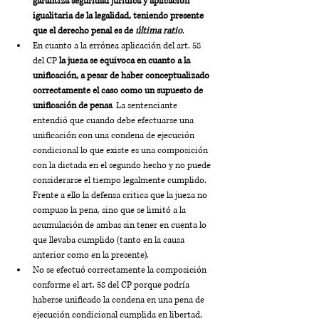
garantiza seguridad jurídica y aplicación 
igualitaria de la legalidad, teniendo presente 
que el derecho penal es de 
última ratio
.
En cuanto a la errónea aplicación del art. 58 
del CP 
la jueza se equivoca en cuanto a la 
unificación, a pesar de haber conceptualizado 
correctamente el caso como un supuesto de 
unificación de penas
. La sentenciante 
entendió que cuando debe efectuarse una 
unificación con una condena de ejecución 
condicional lo que existe es una composición 
con la dictada en el segundo hecho y no puede 
considerarse el tiempo legalmente cumplido. 
Frente a ello la defensa critica que la jueza no 
compuso la pena, sino que se limitó a la 
acumulación de ambas sin tener en cuenta lo 
que llevaba cumplido (tanto en la causa 
anterior como en la presente).
No se efectuó correctamente la composición 
conforme el art. 58 del CP porque podría 
haberse unificado la condena en una pena de 
ejecución condicional cumplida en libertad. 