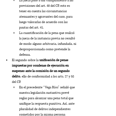
La jueza pasó a dar cumplimiento a las 
previsiones del art. 40 del CP, esto es 
tener en cuenta las circunstancias 
atenuantes y agravantes del caso, para 
luego valorarlas de acuerdo con las 
pautas del art. 41. 
La cuantificación de la pena que realizó 
la jueza de la instancia previa no resultó 
de modo alguno arbitraria, infundada, ni 
desproporcionada como pretende la 
defensa.
El segundo sobre la 
unificación de penas 
impuestas por condenas de ejecución en 
suspenso ante la comisión de un segundo 
delito
, ello de conformidad a los arts. 27 y 58 
del CP. 
En el precedente “Vega Ríos” señaló que 
nuestra legislación sustantiva prevé 
reglas para alcanzar una pena total que 
unifique la respuesta punitiva. Así, ante 
pluralidad de delitos independientes 
cometidos por la misma persona 