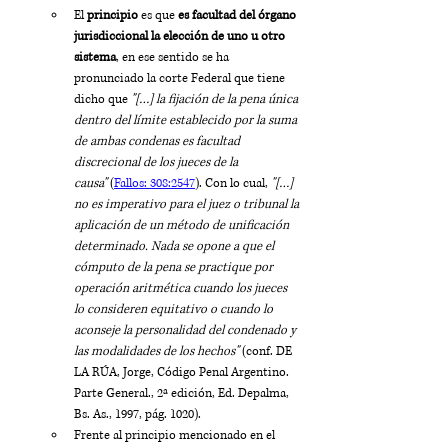
El 
principio
 es que
 es facultad del órgano 
jurisdiccional la elección de uno u otro 
sistema
, en ese sentido se ha 
pronunciado la corte Federal que tiene 
dicho que 
"[…] la fijación de la pena única 
dentro del límite establecido por la suma 
de ambas condenas es facultad 
discrecional de los jueces de la 
causa"
 (
Fallos: 308:2547
). Con lo cual, 
"[…] 
no es imperativo para el juez o tribunal la 
aplicación de un método de unificación 
determinado. Nada se opone a que el 
cómputo de la pena se practique por 
operación aritmética cuando los jueces 
lo consideren equitativo o cuando lo 
aconseje la personalidad del condenado y 
las modalidades de los hechos"
 (conf. DE 
LA RÚA, Jorge, Código Penal Argentino. 
Parte General., 2ª edición, Ed. Depalma, 
Bs. As., 1997, pág. 1020).
Frente al principio mencionado en el 