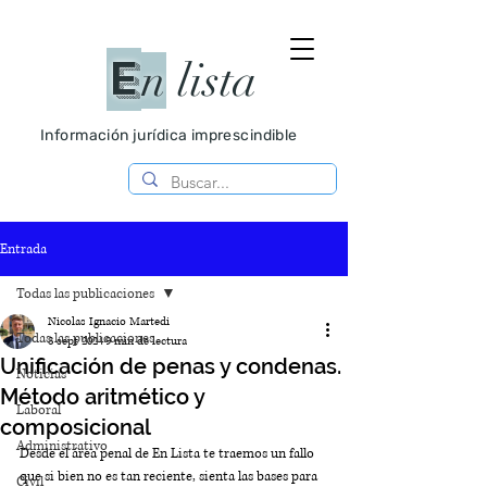
E
n
lista
Información jurídica imprescindible
Entrada
Todas las publicaciones
Nicolas Ignacio Martedi
Todas las publicaciones
3 sept 2024
9 min de lectura
Unificación de penas y condenas.
Noticias
Método aritmético y
Laboral
composicional
Administrativo
Desde el área penal de En Lista te traemos un fallo 
que si bien no es tan reciente, sienta las bases para 
Civil