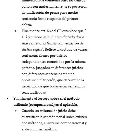
unificación de condenas
 pues los delitos 
concurren materialmente; si es posterior, 
de 
unificación de penas
 pues medió 
sentencia firme respecto del primer 
delito.
Finalmente art. 58 del CP establece que 
"
[...] o cuando se hubieren dictado dos o 
más sentencias firmes con violación de 
dichas reglas".
 Refiere al dictado de varias 
sentencias firmes por delitos 
independientes cometidos por la misma 
persona, juzgados en diferentes juicios 
con diferentes sentencias sin una 
oportuna unificación, que determina la 
necesidad de que todas estas sentencias 
sean unificadas.
Y finalmente el tercero sobre 
si el método 
utilizado (composicional) es el aplicable
.
Cuando un tribunal de juicio debe 
cuantificar la sanción penal única existen 
dos métodos, el sistema composicional y 
el de suma aritmética. 