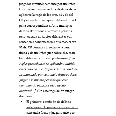
juzgados simultáneamente por un único 
tribunal –concurso real de delitos– debe 
aplicarse la regla de los arts. 55 y 56 del 
CP y es ese tribunal quien debe estimar la 
pena correspondiente. Ante múltiples 
delitos atribuidos a la misma persona, 
pero juzgada en juicios diferentes con 
sentencias condenatorias diversas, el art. 
58 del CP consagra la regla de la pena 
única y de un único juez sobre ella, sean 
los delitos anteriores o posteriores (“
las 
reglas precedentes se aplicarán también 
en el caso en que después de una condena 
pronunciada por sentencia firme se deba 
juzgar a la misma persona que esté 
cumpliendo pena por otro hecho 
distinto[…]
”) De esta regulación surgen 
dos casos:
El primero: comisión de delitos 
anteriores a la primera condena con 
sentencia firme y juzgamiento por 