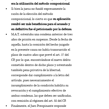
era la utilización del método composicional
. 
Si bien la jueza no fundó expresamente la 
razón de la elección del método 
composicional, lo cierto es que 
su aplicación 
resultó ser más beneficiosa para el acusado y 
en definitiva fue el peticionado por la defensa
.
M.A.T. ostentaba una condena anterior de tres 
años de prisión en suspenso. Desde la fecha de 
aquella, hasta la comisión del hecho juzgado 
en la presente causa no había transcurrido el 
plazo de cuatro años que prevé el art. 27 del 
CP, por lo que, encontrándose el nuevo delito 
cometido dentro de dicho plazo y ostentando 
también pena privativa de la libertad, 
corresponde dar cumplimiento a la letra del 
artículo, pues necesariamente el 
incumplimiento de la condición habilita su 
revocación y el cumplimiento efectivo de 
ambas condenas, las que deben ser unificadas, 
con remisión al régimen del art. 58 del CP.
Finalmente, el Juez Preopinante responde 