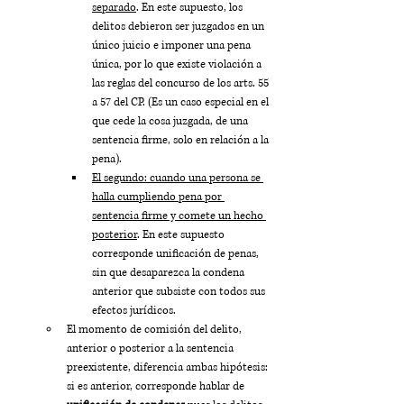
separado
. En este supuesto, los 
delitos debieron ser juzgados en un 
único juicio e imponer una pena 
única, por lo que existe violación a 
las reglas del concurso de los arts. 55 
a 57 del CP. (Es un caso especial en el 
que cede la cosa juzgada, de una 
sentencia firme, solo en relación a la 
pena).
El segundo: cuando una persona se 
halla cumpliendo pena por 
sentencia firme y comete un hecho 
posterior
. En este supuesto 
corresponde unificación de penas, 
sin que desaparezca la condena 
anterior que subsiste con todos sus 
efectos jurídicos.
El momento de comisión del delito, 
anterior o posterior a la sentencia 
preexistente, diferencia ambas hipótesis: 
si es anterior, corresponde hablar de 