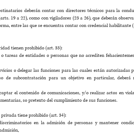
stinatarios deberán contar con directores técnicos para la condu
arts. 19 a 22), como con vigiladores (23 a 26), que deberán observa
rma, entre las que se encuentra contar con credencial habilitante (
dad tienen prohibido (art. 33): 
s o tareas de entidades o personas que no acrediten fehacientemen
ervicios o delegar las funciones para las cuales están autorizadas 
so de subcontratación para un objetivo en particular, deberá re
 captar el contenido de comunicaciones, y/o realizar actos en violac
amentarias, so pretexto del cumplimiento de sus funciones.
privada tiene prohibido (art. 34): 
 discriminatorios en la admisión de personas y mantener condici
admisión, 