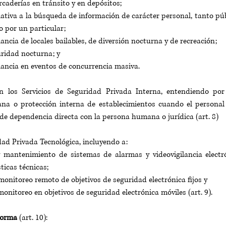
caderías en tránsito y en depósitos; 
elativa a la búsqueda de información de carácter personal, tanto púb
o por un particular; 
lancia de locales bailables, de diversión nocturna y de recreación; 
uridad nocturna; y 
ilancia en eventos de concurrencia masiva.
 los Servicios de Seguridad Privada Interna, entendiendo por t
a o protección interna de establecimientos cuando el personal 
 de dependencia directa con la persona humana o jurídica (art. 8)
dad Privada Tecnológica, incluyendo a: 
y mantenimiento de sistemas de alarmas y videovigilancia electró
ticas técnicas; 
monitoreo remoto de objetivos de seguridad electrónica fijos y 
monitoreo en objetivos de seguridad electrónica móviles (art. 9).
norma
 (art. 10):