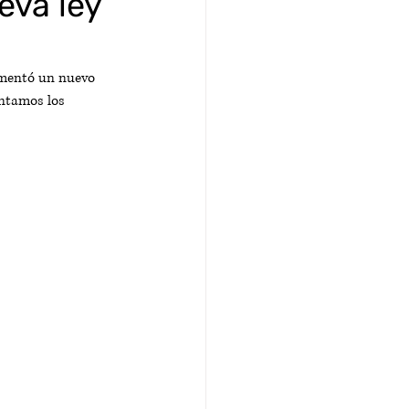
eva ley
ementó un nuevo 
ontamos los 