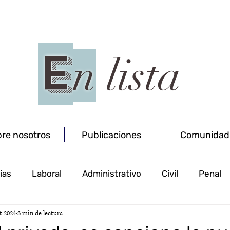
E
n
lista
re nosotros
Publicaciones
Comunidad
ias
Laboral
Administrativo
Civil
Penal
t 2024
3 min de lectura
Procesal
Concursal
Salud
Societario