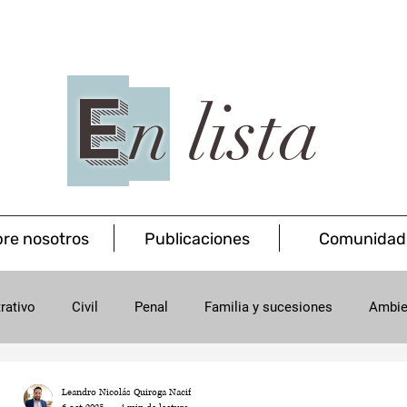
E
n
lista
re nosotros
Publicaciones
Comunidad
rativo
Civil
Penal
Familia y sucesiones
Ambie
onsumo
Minas
Leandro Nicolás Quiroga Nacif