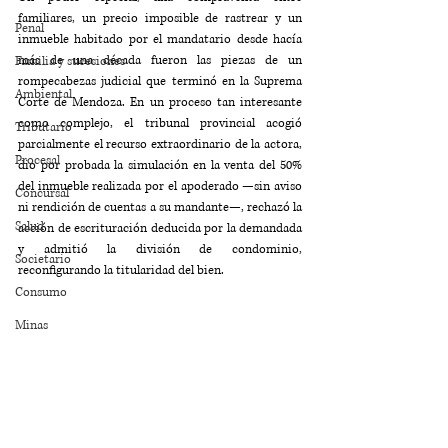
familiares, un precio imposible de rastrear y un 
Penal
inmueble habitado por el mandatario desde hacía 
más de una década fueron las piezas de un 
Familia y sucesiones
rompecabezas judicial que terminó en la Suprema 
Ambiental
Corte de Mendoza. En un proceso tan interesante 
como complejo, el tribunal provincial acogió 
Tributario
parcialmente el recurso extraordinario de la actora, 
Procesal
dio por probada la simulación en la venta del 50% 
del inmueble realizada por el apoderado —sin aviso 
Concursal
ni rendición de cuentas a su mandante—, rechazó la 
Salud
acción de escrituración deducida por la demandada 
y admitió la división de condominio, 
Societario
reconfigurando la titularidad del bien.
Consumo
Minas