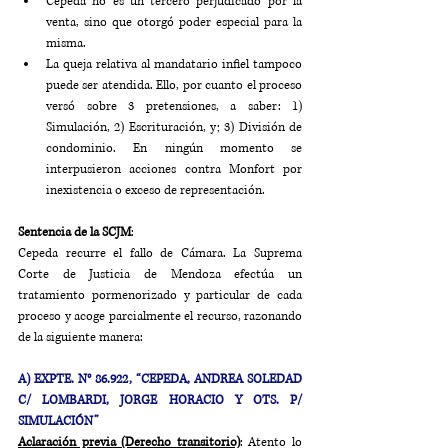
Cepeda no es un tercero perjudicado por la 
venta, sino que otorgó poder especial para la 
misma.
La queja relativa al mandatario infiel tampoco 
puede ser atendida. Ello, por cuanto el proceso 
versó sobre 3 pretensiones, a saber: 1) 
Simulación, 2) Escrituración, y; 3) División de 
condominio. En ningún momento se 
interpusieron acciones contra Monfort por 
inexistencia o exceso de representación.
Sentencia de la SCJM
: 
Cepeda recurre el fallo de Cámara. La Suprema 
Corte de Justicia de Mendoza efectúa un 
tratamiento pormenorizado y particular de cada 
proceso y acoge parcialmente el recurso, razonando 
de la siguiente manera:
A) EXPTE. N° 86.922, “CEPEDA, ANDREA SOLEDAD 
C/ LOMBARDI, JORGE HORACIO Y OTS. P/ 
SIMULACIÓN”
Aclaración previa (Derecho transitorio)
: Atento lo 