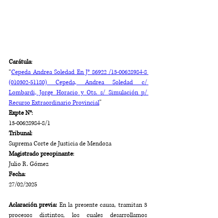
Carátula
:
“
Cepeda Andrea Soledad En J° 86922 /13-00628984-8 
(010302-51180) Cepeda, Andrea Soledad c/ 
Lombardi, Jorge Horacio y Ots. s/ Simulación p/ 
Recurso Extraordinario Provincial
”
Expte N°
: 
13-00628984-8/1
Tribunal
: 
Suprema Corte de Justicia de Mendoza
Magistrado preopinante
: 
Julio R. Gómez
Fecha
:
27/02/2025
Aclaración previa:
 En la presente causa, tramitan 3 
procesos distintos, los cuales desarrollamos 