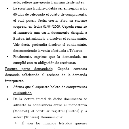
acto, refiere que ejercía la misma desde antes.
La escritura traslativa debía ser entregada a los 
60 días de celebrado el boleto de compraventa, 
el cual poseía fecha cierta. Para su enorme 
sorpresa, en fecha 01/04/2009, Cepeda remitió 
al inmueble una carta documento dirigida a 
Bustos, intimándolo a disolver el condominio. 
Vale decir, pretendía disolver el condominio, 
desconociendo la venta efectuada a Tobares.
Finalmente, esgrime que la demandada no 
cumplió con su obligación de escriturar.
Postura parte demandada
: Cepeda contesta 
demanda solicitando el rechazo de la demanda 
interpuesta.
Afirma que el supuesto boleto de compraventa 
es simulado
.
De la lectura inicial de dicho documento se 
advierte la connivencia entre el mandatario 
(Monfort), el cotitular registral (Bustos) y la 
actora (Tobares). Denuncia que: 
1) son los mismos letrados quienes 