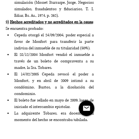
simulación (Mosset Iturraspe, Jorge, Negocios 
simulados, fraudulentos y fiduciarios, T. I, 
Ediar, Bs. As., 1974, p. 262).
2) 
Hechos acreditados y no acreditados en la causa
: 
Se encuentra probado:
Cepeda otorgó el 24/09/2004, poder especial a 
favor de Monfort para transferir la parte 
indivisa del inmueble de su titularidad (50%).
El 28/12/2004 Monfort vendió el inmueble a 
través de un boleto de compraventa a su 
madre, la Sra. Tobares.
El 14/02/2005 Cepeda revocó el poder a 
Monfort, y en abril de 2009 intimó a su 
condómino, Bustos, a la disolución del 
condominio.
El boleto fue sellado en mayo de 2009, luego de 
iniciado el intercambio epistolar.
La adquirente Tobares, era docente y al 
momento del hecho se encontraba jubilada.
El inmueble es habitado por Monfort, quien 
vive en el mismo desde 1993.