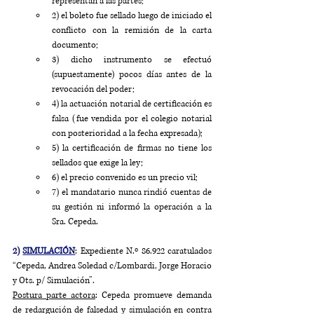
representan a las partes; 
2) el boleto fue sellado luego de iniciado el 
conflicto con la remisión de la carta 
documento; 
3) dicho instrumento se efectuó 
(supuestamente) pocos días antes de la 
revocación del poder; 
4) la actuación notarial de certificación es 
falsa (fue vendida por el colegio notarial 
con posterioridad a la fecha expresada); 
5) la certificación de firmas no tiene los 
sellados que exige la ley; 
6) el precio convenido es un precio vil; 
7) el mandatario nunca rindió cuentas de 
su gestión ni informó la operación a la 
Sra. Cepeda.
2) 
SIMULACIÓN
: Expediente N.º 86.922 caratulados 
“Cepeda, Andrea Soledad c/Lombardi, Jorge Horacio 
y Ots. p/ Simulación”.
Postura parte actora
: Cepeda promueve demanda 
de redargución de falsedad y simulación en contra 