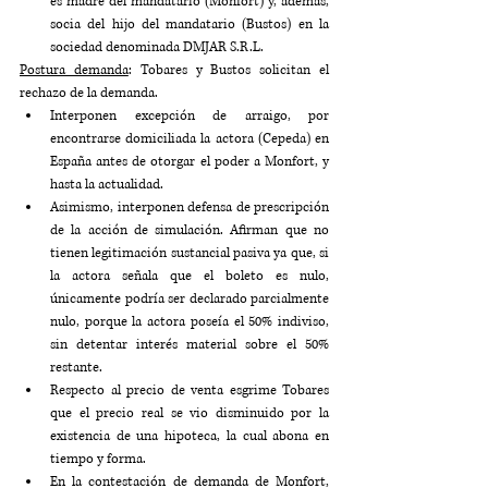
es madre del mandatario (Monfort) y, además, 
socia del hijo del mandatario (Bustos) en la 
sociedad denominada DMJAR S.R.L.
Postura demanda
: Tobares y Bustos solicitan el 
rechazo de la demanda.
Interponen excepción de arraigo, por 
encontrarse domiciliada la actora (Cepeda) en 
España antes de otorgar el poder a Monfort, y 
hasta la actualidad. 
Asimismo, interponen defensa de prescripción 
de la acción de simulación. Afirman que no 
tienen legitimación sustancial pasiva ya que, si 
la actora señala que el boleto es nulo, 
únicamente podría ser declarado parcialmente 
nulo, porque la actora poseía el 50% indiviso, 
sin detentar interés material sobre el 50% 
restante.
Respecto al precio de venta esgrime Tobares 
que el precio real se vio disminuido por la 
existencia de una hipoteca, la cual abona en 
tiempo y forma.
En la contestación de demanda de Monfort, 