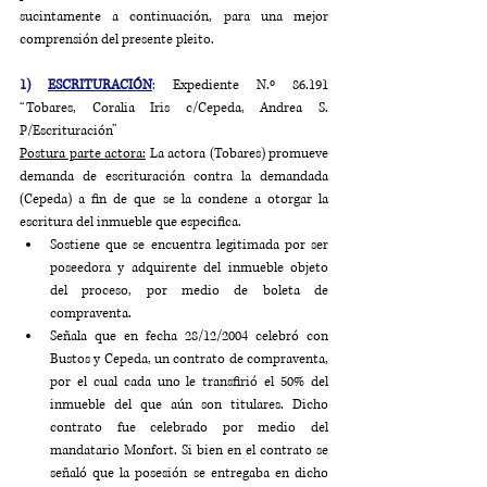
sucintamente a continuación, para una mejor 
comprensión del presente pleito.
1) 
ESCRITURACIÓN
:
 Expediente N.º 86.191 
“Tobares, Coralia Iris c/Cepeda, Andrea S. 
P/Escrituración”
Postura parte actora:
 La actora (Tobares) promueve 
demanda de escrituración contra la demandada 
(Cepeda) a fin de que se la condene a otorgar la 
escritura del inmueble que especifica.
Sostiene que se encuentra legitimada por ser 
poseedora y adquirente del inmueble objeto 
del proceso, por medio de boleta de 
compraventa.
Señala que en fecha 28/12/2004 celebró con 
Bustos y Cepeda, un contrato de compraventa, 
por el cual cada uno le transfirió el 50% del 
inmueble del que aún son titulares. Dicho 
contrato fue celebrado por medio del 
mandatario Monfort. Si bien en el contrato se 
señaló que la posesión se entregaba en dicho 