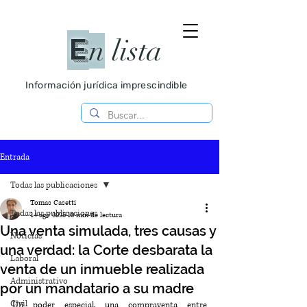
E
n
lista
Información jurídica imprescindible
Entrada
Todas las publicaciones
Tomas Casetti
Todas las publicaciones
14 ago 2025
10 min de lectura
Una venta simulada, tres causas y
Noticias
una verdad: la Corte desbarata la
Laboral
venta de un inmueble realizada
Administrativo
por un mandatario a su madre
Civil
Un poder especial, una compraventa entre 