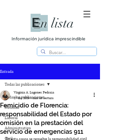
E
n
lista
Información jurídica imprescindible
Entrada
Todas las publicaciones
Virginia A. Lugones Pedraza
Todas las publicaciones
27 dic 2023
4 min de lectura
Femicidio de Florencia:
Noticias
responsabilidad del Estado por
Laboral
omisión en la prestación del
Administrativo
servicio de emergencias 911
Civil
En esta causa se resuelve la responsabilidad civil 