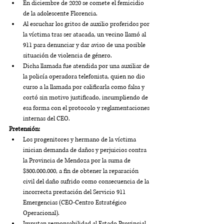
En diciembre de 2020 se comete el femicidio 
de la adolescente Florencia.
Al escuchar los gritos de auxilio proferidos por 
la víctima tras ser atacada, un vecino llamó al 
911 para denunciar y dar aviso de una posible 
situación de violencia de género. 
Dicha llamada fue atendida por una auxiliar de 
la policía operadora telefonista, quien no dio 
curso a la llamada por calificarla como falsa y 
cortó sin motivo justificado, incumpliendo de 
esa forma con el protocolo y reglamentaciones 
internas del CEO. 
Pretensión:
Los progenitores y hermano de la víctima 
inician demanda de daños y perjuicios contra 
la Provincia de Mendoza por la suma de 
$300.000.000, a fin de obtener la reparación 
civil del daño sufrido como consecuencia de la 
incorrecta prestación del Servicio 911 
Emergencias (CEO-Centro Estratégico 
Operacional).
Imputan responsabilidad al Estado Provincial 