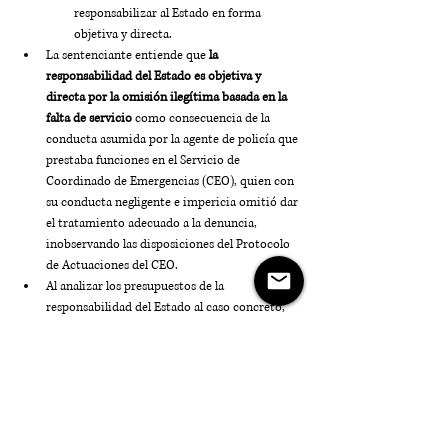
responsabilizar al Estado en forma 
objetiva y directa.
La sentenciante entiende que 
la 
responsabilidad del Estado es objetiva y 
directa por la omisión ilegítima basada en la 
falta de servicio 
como consecuencia de la 
conducta asumida por la agente de policía que 
prestaba funciones en el Servicio de 
Coordinado de Emergencias (CEO), quien con 
su conducta negligente e impericia omitió dar 
el tratamiento adecuado a la denuncia, 
inobservando las disposiciones del Protocolo 
de Actuaciones del CEO.
Al analizar los presupuestos de la 
responsabilidad del Estado al caso concreto, 
considera que más allá de existir nexo 
adecuado de causalidad entre la 
omisión 
ilegítima del Estad
o y el daño, no fue la única 
causa, sino que se trató de una 
concausa que 
contribuyó y facilitó al resultado dañoso en un 
70%
.