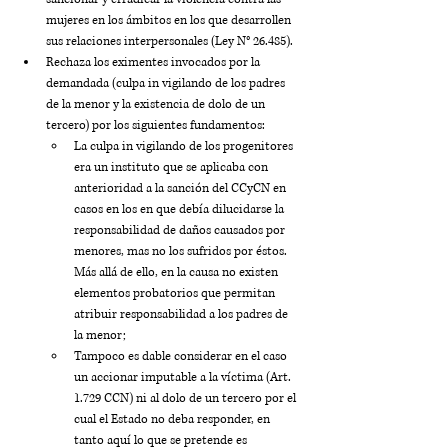
mujeres en los ámbitos en los que desarrollen 
sus relaciones interpersonales (Ley N° 26.485).
Rechaza los eximentes invocados por la 
demandada (culpa in vigilando de los padres 
de la menor y la existencia de dolo de un 
tercero) por los siguientes fundamentos:
La culpa in vigilando de los progenitores 
era un instituto que se aplicaba con 
anterioridad a la sanción del CCyCN en 
casos en los en que debía dilucidarse la 
responsabilidad de daños causados por 
menores, mas no los sufridos por éstos. 
Más allá de ello, en la causa no existen 
elementos probatorios que permitan 
atribuir responsabilidad a los padres de 
la menor;
Tampoco es dable considerar en el caso 
un accionar imputable a la víctima (Art. 
1.729 CCN) ni al dolo de un tercero por el 
cual el Estado no deba responder, en 
tanto aquí lo que se pretende es 