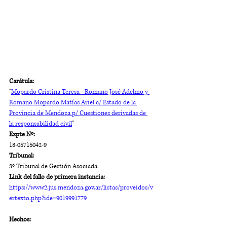
Carátula: 
"
Mopardo Cristina Teresa - Romano José Adelmo y 
Romano Mopardo Matías Ariel c/ Estado de la 
Provincia de Mendoza p/ Cuestiones derivadas de 
la responsabilidad civil
"
Expte Nº: 
13-05715042-9
Tribunal:
3º Tribunal de Gestión Asociada
Link del fallo de primera instancia:
https://www2.jus.mendoza.gov.ar/listas/proveidos/v
ertexto.php?ide=9019991779
Hechos: