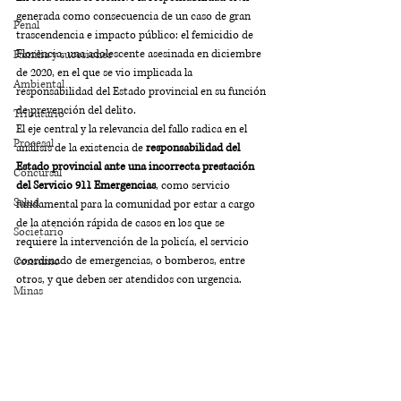
generada como consecuencia de un caso 
de
 gran 
Penal
trascendencia e impacto público: el femicidio de 
Florencia, una adolescente asesinada 
en diciembre 
Familia y sucesiones
de 2020, 
en el que se vio implicada la 
Ambiental
responsabilidad del Estado provincial en su función 
de prevención del delito.
Tributario
El eje central y la relevancia del fallo radica en el 
Procesal
análisis de la existencia de 
responsabilidad del 
Estado provincial ante una incorrecta prestación 
Concursal
del Servicio 911 Emergencias
, como servicio 
Salud
fundamental para la comunidad por estar a cargo 
de la atención rápida de casos en los que se 
Societario
requiere la intervención de la policía, el servicio 
coordinado de emergencias, o bomberos, entre 
Consumo
otros, y que deben ser atendidos con urgencia.
Minas