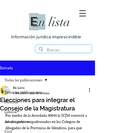
E
n
lista
Información jurídica imprescindible
Entrada
Todas las publicaciones
En Lista
Todas las publicaciones
3 feb 2023
1 min de lectura
Elecciones para integrar el
Noticias
Consejo de la Magistratura
Laboral
Por medio de la Acordada 30943 la SCJM convocó a 
Administrativo
los abogados empadronados en los Colegios de 
Abogados de la Provincia de Mendoza, para que 
Civil