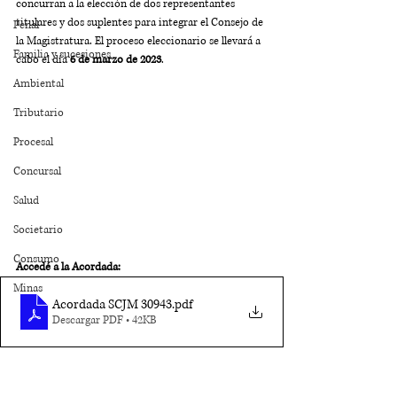
concurran a la elección de dos representantes 
titulares y dos suplentes para integrar el Consejo de 
Penal
la Magistratura. El proceso eleccionario se llevará a 
Familia y sucesiones
cabo el día 
6 de marzo de 2023
.
Ambiental
Tributario
Procesal
Concursal
Salud
Societario
Consumo
Accedé a la Acordada: 
Minas
Acordada SCJM 30943
.pdf
Descargar PDF • 42KB