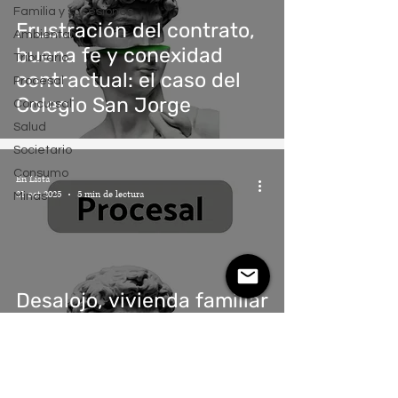
Familia y sucesiones
Frustración del contrato,
Ambiental
buena fe y conexidad
Tributario
contractual: el caso del
Procesal
Colegio San Jorge
Concursal
Salud
Societario
Consumo
En Lista
21 oct 2025
5 min de lectura
Minas
Desalojo, vivienda familiar
y violencia económica: la
Corte mendocina prioriza
la conexidad y remite el