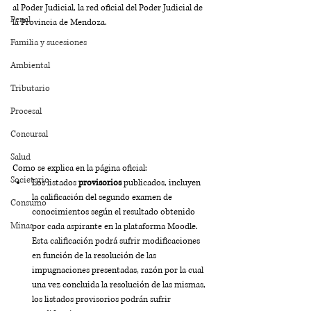
al Poder Judicial, la red oficial del Poder Judicial de 
Penal
la Provincia de Mendoza.
Familia y sucesiones
Ambiental
Tributario
Procesal
Concursal
Salud
Como se explica en la página oficial:
Societario
Los listados 
provisorios
 publicados, incluyen 
la calificación del segundo examen de 
Consumo
conocimientos según el resultado obtenido 
Minas
por cada aspirante en la plataforma Moodle. 
Esta calificación podrá sufrir modificaciones 
en función de la resolución de las 
impugnaciones presentadas, razón por la cual 
una vez concluida la resolución de las mismas, 
los listados provisorios podrán sufrir 