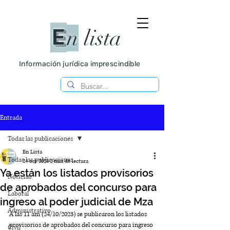
E
n
lista
Información jurídica imprescindible
Entrada
Todas las publicaciones
En Lista
Todas las publicaciones
24 oct 2023
2 min de lectura
Ya están los listados provisorios
Noticias
de aprobados del concurso para
Laboral
ingreso al poder judicial de Mza
Administrativo
A las 11 am (24/10/2023) se publicaron los listados 
provisorios de aprobados del concurso para ingreso 
Civil