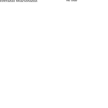
Entradas relacionadas
Ver todo
Comentarios
0.0 / 5 (0)