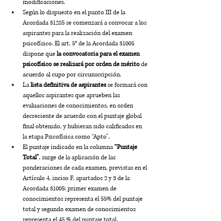
modificaciones. 
Según lo dispuesto en el punto III de la 
Acordada 31285 se comenzará a convocar a los 
aspirantes para la realización del examen 
psicofísico. El art. 5° de la Acordada 31005 
dispone que 
la convocatoria para el examen 
psicofísico se realizará por orden de mérito
 de 
acuerdo al cupo por circunscripción.
La 
lista definitiva de aspirantes
 se formará con 
aquellos aspirantes que aprueben las 
evaluaciones de conocimientos, en orden 
decreciente de acuerdo con el puntaje global 
final obtenido, y hubieran sido calificados en 
la etapa Psicofísica como “Apto”.
El puntaje indicado en la columna 
“Puntaje 
Total”
, surge de la aplicación de las 
ponderaciones de cada examen, previstas en el 
Artículo 4, inciso F, apartados 2 y 3 de la 
Acordada 31005: primer examen de 
conocimientos representa el 55% del puntaje 
total y segundo examen de conocimientos 
representa el 45 % del puntaje total.