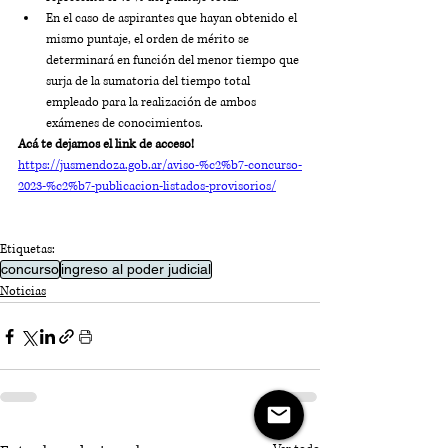
En el caso de aspirantes que hayan obtenido el 
mismo puntaje, el orden de mérito se 
determinará en función del menor tiempo que 
surja de la sumatoria del tiempo total 
empleado para la realización de ambos 
exámenes de conocimientos. 
Acá te dejamos el link de acceso!
https://jusmendoza.gob.ar/aviso-%c2%b7-concurso-
2023-%c2%b7-publicacion-listados-provisorios/
Etiquetas:
concurso
ingreso al poder judicial
Noticias