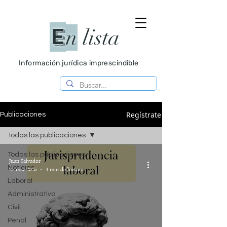
E
n
lista
Información jurídica imprescindible
Regístrate
Publicaciones
Todas las publicaciones
Todas las publicaciones
Juan Salvador
Noticias
27 mar 2025
4 min de lectura
Laboral
Administrativo
Civil
Penal