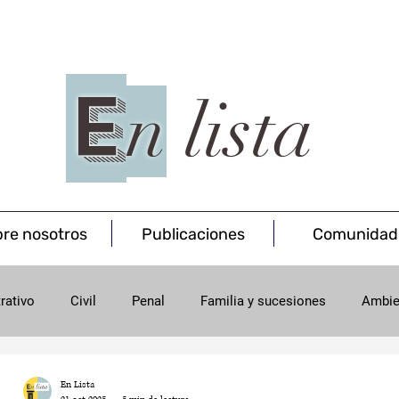
E
n
lista
re nosotros
Publicaciones
Comunidad
rativo
Civil
Penal
Familia y sucesiones
Ambie
onsumo
Minas
En Lista