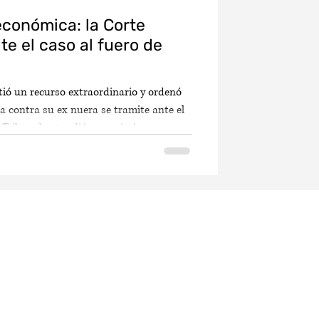
 económica: la Corte
te el caso al fuero de
ó un recurso extraordinario y ordenó
contra su ex nuera se tramite ante el
el Tribunal entendió que existía
 atribución de la vivienda familiar, al
. Desde una perspectiva