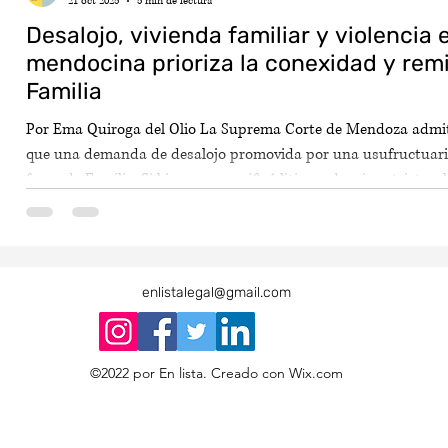
21 oct 2025
5 min de lectura
Desalojo, vivienda familiar y violencia
mendocina prioriza la conexidad y remi
Familia
Por Ema Quiroga del Olio La Suprema Corte de Mendoza admiti
que una demanda de desalojo promovida por una usufructuaria 
fuero de Familia. Si bien no se verificó litispendencia estricta, 
conexidad material entre el reclamo de desalojo y el proceso por
estar involucrados dos niños pequeños, hijos de la demandada
enlistalegal@gmail.com
©2022 por En lista. Creado con Wix.com