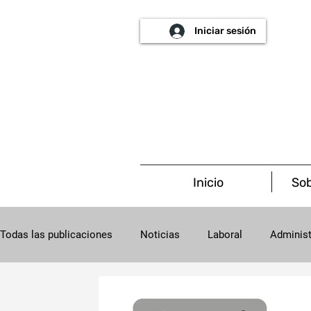
Iniciar sesión
Inicio
Sob
Todas las publicaciones
Noticias
Laboral
Administ
Procesal
Concursal
Salud
Societario
C