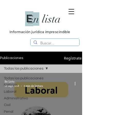
E
n
lista
Información jurídica imprescindible
Regístrate
Publicaciones
Todas las publicaciones
Todas las publicaciones
En Lista
Noticias
29 sept 2025
4 min de lectura
Laboral
Administrativo
Civil
Penal