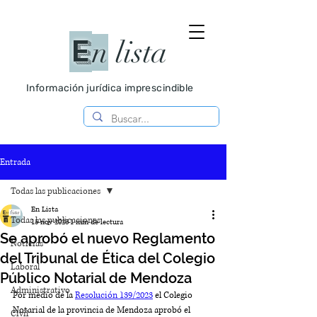
E
n
lista
Información jurídica imprescindible
Entrada
Todas las publicaciones
En Lista
Todas las publicaciones
15 nov 2023
1 min de lectura
Se aprobó el nuevo Reglamento
Noticias
del Tribunal de Ética del Colegio
Laboral
Público Notarial de Mendoza
Administrativo
Por medio de la 
Resolución 139/2023
 el Colegio 
Notarial de la provincia de Mendoza aprobó el 
Civil