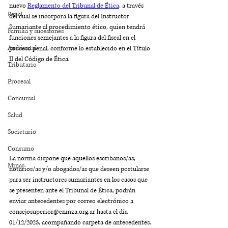
nuevo 
Reglamento del Tribunal de Ética
, a través 
Penal
del cual se incorpora la figura del Instructor 
Sumariante al procedimiento ético, quien tendrá 
Familia y sucesiones
funciones semejantes a la figura del fiscal en el 
Ambiental
proceso penal, conforme lo establecido en el Título 
II del Código de Ética.
Tributario
Procesal
Concursal
Salud
Societario
Consumo
La norma dispone que aquellos escribanos/as, 
Minas
notarios/as y/o abogados/as que deseen postularse 
para ser instructores sumariantes en los casos que 
se presenten ante el Tribunal de Ética, podrán 
enviar antecedentes por correo electrónico a 
consejosuperior@cnmza.org.ar hasta el día 
01/12/2023, acompañando carpeta de antecedentes. 