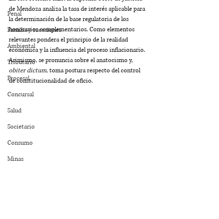
de Mendoza analiza la tasa de interés aplicable para 
Penal
la determinación de la base regulatoria de los 
honorarios complementarios. Como elementos 
Familia y sucesiones
relevantes pondera el principio de la realidad 
Ambiental
económica y la influencia del proceso inflacionario. 
Asimismo, se pronuncia sobre el anatocismo y, 
Tributario
obiter dictum
,
toma postura respecto del control 
Procesal
de constitucionalidad de oficio.
Concursal
Salud
Societario
Consumo
Minas