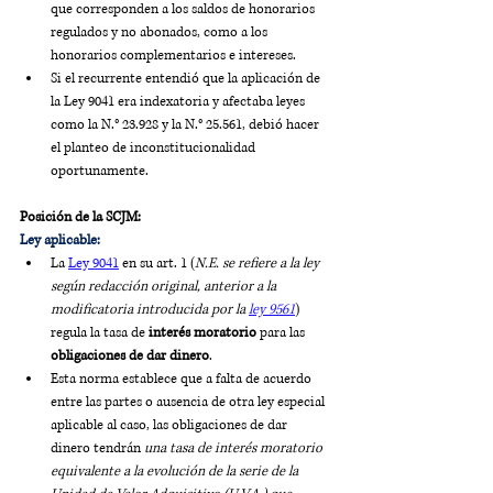
que corresponden a los saldos de honorarios 
regulados y no abonados, como a los 
honorarios complementarios e intereses.
Si el recurrente entendió que la aplicación de 
la Ley 9041 era indexatoria y afectaba leyes 
como la N.° 23.928 y la N.° 25.561, debió hacer 
el planteo de inconstitucionalidad 
oportunamente.
Posición de la SCJM:
Ley aplicable:
La 
Ley 9041
 en su art. 1 (
N.E. se refiere a la ley 
según redacción original, anterior a la 
modificatoria introducida por la 
ley 9561
) 
regula la tasa de 
interés moratorio
 para las 
obligaciones de dar dinero
. 
Esta norma establece que a falta de acuerdo 
entre las partes o ausencia de otra ley especial 
aplicable al caso, las obligaciones de dar 
dinero tendrán 
una tasa de interés moratorio 
equivalente a la evolución de la serie de la 