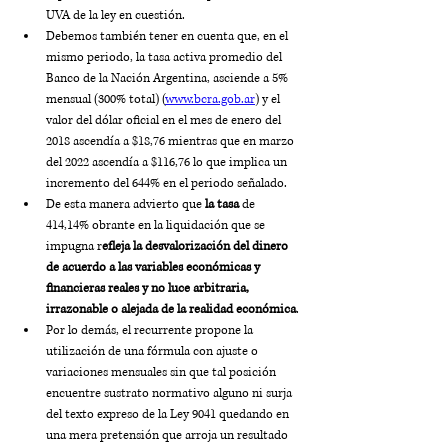
UVA de la ley en cuestión. 
Debemos también tener en cuenta que, en el 
mismo periodo, la tasa activa promedio del 
Banco de la Nación Argentina, asciende a 5% 
mensual (300% total) (
www.bcra.gob.ar
) y el 
valor del dólar oficial en el mes de enero del 
2018 ascendía a $18,76 mientras que en marzo 
del 2022 ascendía a $116,76 lo que implica un 
incremento del 644% en el periodo señalado. 
De esta manera advierto que 
la tasa
 de 
414,14% obrante en la liquidación que se 
impugna r
efleja la desvalorización del dinero 
de acuerdo a las variables económicas y 
financieras reales y no luce arbitraria, 
irrazonable o alejada de la realidad económica
. 
Por lo demás, el recurrente propone la 
utilización de una fórmula con ajuste o 
variaciones mensuales sin que tal posición 
encuentre sustrato normativo alguno ni surja 
del texto expreso de la Ley 9041 quedando en 
una mera pretensión que arroja un resultado 