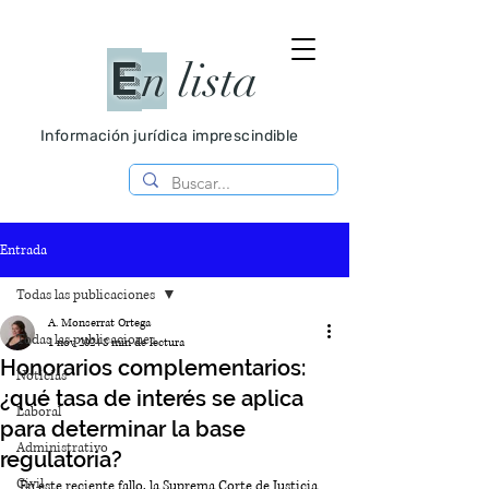
E
n
lista
Información jurídica imprescindible
Entrada
Todas las publicaciones
A. Monserrat Ortega
Todas las publicaciones
1 nov 2024
8 min de lectura
Honorarios complementarios:
Noticias
¿qué tasa de interés se aplica
Laboral
para determinar la base
Administrativo
regulatoria?
Civil
En este reciente fallo, la Suprema Corte de Justicia 