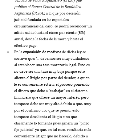
Unidad de Valor Adquisitivo (U.V.A.) que 
publica el Banco Central de la República 
Argentina (BCRA),
 a la que por decisión 
judicial fundada en las especiales 
circunstancias del caso, se podrá reconocer un 
adicional de hasta el cinco por ciento (5%) 
anual, desde la fecha de la mora y hasta el 
efectivo pago. 
En la 
exposición de motivos
 de dicha ley se 
sostuvo que: “…debemos ser muy cuidadosos 
al establecer una tasa moratoria legal. Esto es, 
no debe ser una tasa muy baja porque esto 
alienta el litigio por parte del deudor, a quien 
le es conveniente estirar el proceso poniendo 
el dinero que debe a “trabajar” en el sistema 
financiero que ofrece un mayor interés; pero 
tampoco debe ser muy alta debido a que, muy 
por el contrario a lo que se piensa, esto 
tampoco desalienta el litigio sino que 
claramente lo fomenta pues genera un “plazo 
fijo judicial” ya que, en tal caso, resultaría más 
conveniente litigar que no hacerlo, debido a 