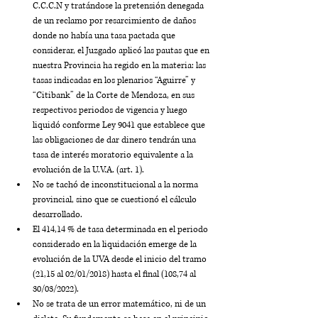
C.C.C.N y tratándose la pretensión denegada 
de un reclamo por resarcimiento de daños 
donde no había una tasa pactada que 
considerar, el Juzgado aplicó las pautas que en 
nuestra Provincia ha regido en la materia: las 
tasas indicadas en los plenarios “Aguirre” y 
“Citibank” de la Corte de Mendoza, en sus 
respectivos periodos de vigencia y luego 
liquidó conforme Ley 9041 que establece que 
las obligaciones de dar dinero tendrán una 
tasa de interés moratorio equivalente a la 
evolución de la U.V.A. (art. 1). 
No se tachó de inconstitucional a la norma 
provincial, sino que se cuestionó el cálculo 
desarrollado. 
El 414,14 % de tasa determinada en el periodo 
considerado en la liquidación emerge de la 
evolución de la UVA desde el inicio del tramo 
(21,15 al 02/01/2018) hasta el final (108,74 al 
30/03/2022).
No se trata de un error matemático, ni de un 