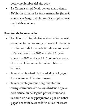
2022 y noviembre del año 2023. 
La fórmula simplificada genera anatocismo. 
Debieron sumarse las tasas mensuales (interés 
mensual) y luego a dicho resultado aplicarle el 
capital de condena.
Posición de las recurridas:
La alícuota obtenida tiene vinculación con el 
incremento de precios, ya que el valor base de 
un alimento de la canasta familiar como es el 
azúcar en enero de 2018 costaba $ 21 y en 
marzo de 2022 costaba $ 115, lo que evidencia 
el razonable incremento en las tablas de 
interés. 
El recurrente olvida la finalidad de la ley que 
fue sancionar al deudor moroso. 
El recurrente pretende argumentar un 
enriquecimiento sin causa, olvidando que a 
esta situación ha llegado por su infundado 
reclamo de daños y perjuicios y por no haber 
pagado el total de su crédito ni los intereses 