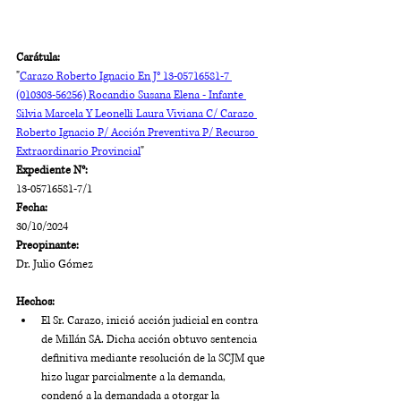
Carátula:
"
Carazo Roberto Ignacio En J° 13-05716581-7 
(010303-56256) Rocandio Susana Elena - Infante 
Silvia Marcela Y Leonelli Laura Viviana C/ Carazo 
Roberto Ignacio P/ Acción Preventiva P/ Recurso 
Extraordinario Provincial
"
Expediente N°:
13-05716581-7/1
Fecha:
30/10/2024
Preopinante:
Dr. Julio Gómez
Hechos:
El Sr. Carazo, inició acción judicial en contra 
de Millán SA. Dicha acción obtuvo sentencia 
definitiva mediante resolución de la SCJM que 
hizo lugar parcialmente a la demanda, 
condenó a la demandada a otorgar la 