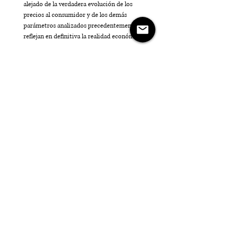
alejado de la verdadera evolución de los 
precios al consumidor y de los demás 
parámetros analizados precedentemente que 
reflejan en definitiva la realidad económica. 
Anatocismo:
El anatocismo o interés compuesto, es un 
procedimiento para calcular los intereses. 
Consiste en convertir o transformar en capital 
los intereses que se vayan devengando, a 
efectos de que produzcan nuevos intereses, 
después de cierto término” (Gianfelici, Mario 
César, Gianfelici, Roberto E., SJA 01/08/2018, 1; 
JA 2018-III). Doctrinariamente se lo define 
como la operación que consiste en la 
acumulación al capital de los intereses que se 
vayan devengando, de modo tal que se 
constituya una unidad productiva de nuevos 
intereses. También se lo denomina interés 
compuesto (Llambías, Jorge J., “Tratado de 
derecho civil. Obligaciones., 1970, 2a de 