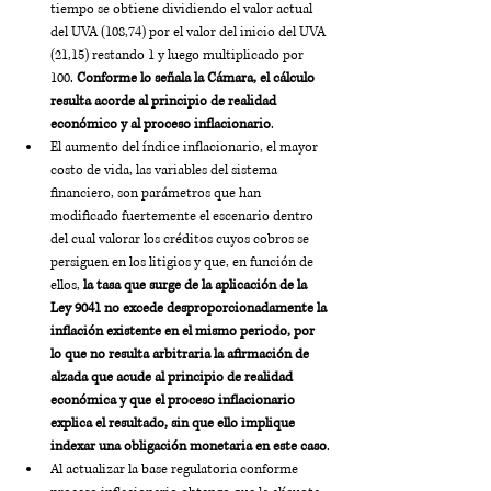
tiempo se obtiene dividiendo el valor actual 
del UVA (108,74) por el valor del inicio del UVA 
(21,15) restando 1 y luego multiplicado por 
100. 
Conforme lo señala la Cámara, el cálculo 
resulta acorde al principio de realidad 
económico y al proceso inflacionario
.
El aumento del índice inflacionario, el mayor 
costo de vida, las variables del sistema 
financiero, son parámetros que han 
modificado fuertemente el escenario dentro 
del cual valorar los créditos cuyos cobros se 
persiguen en los litigios y que, en función de 
ellos, 
la tasa que surge de la aplicación de la 
Ley 9041 no excede desproporcionadamente la 
inflación existente en el mismo periodo,
por 
lo que no resulta arbitraria la afirmación de 
alzada que acude al principio de realidad 
económica y que el proceso inflacionario 
explica el resultado, sin que ello implique 
indexar una obligación monetaria en este caso
.
Al actualizar la base regulatoria conforme 