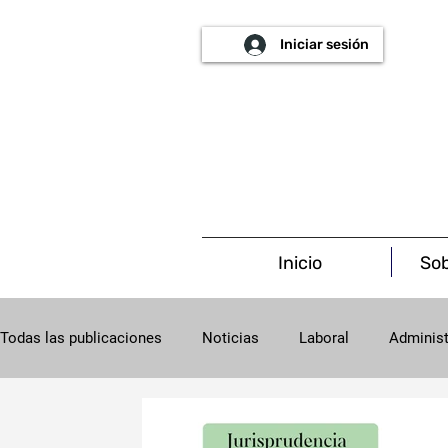
Iniciar sesión
Inicio
Sob
Todas las publicaciones
Noticias
Laboral
Administ
Procesal
Concursal
Salud
Societario
C