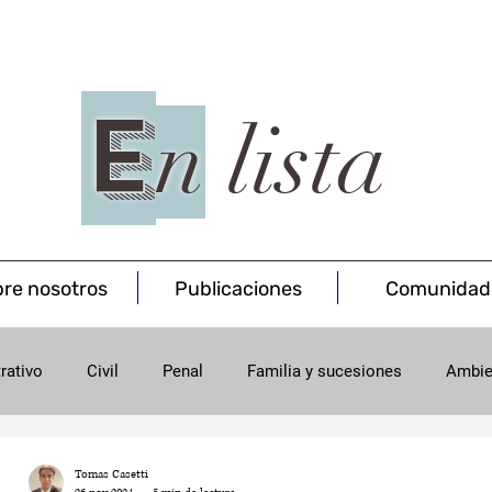
E
n
lista
re nosotros
Publicaciones
Comunidad
rativo
Civil
Penal
Familia y sucesiones
Ambie
onsumo
Minas
Tomas Casetti