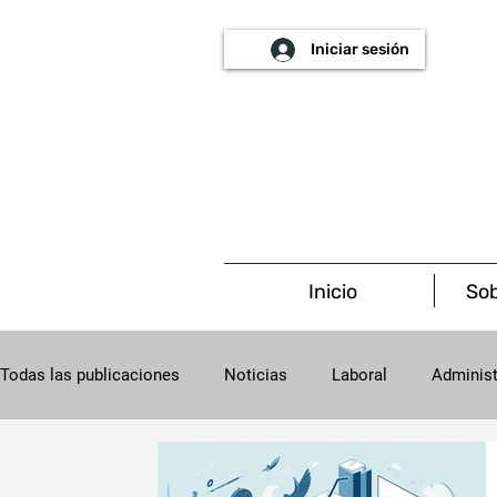
Iniciar sesión
Inicio
Sob
Todas las publicaciones
Noticias
Laboral
Administ
Procesal
Concursal
Salud
Societario
C