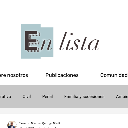
E
n
lista
re nosotros
Publicaciones
Comunidad
rativo
Civil
Penal
Familia y sucesiones
Ambie
onsumo
Minas
Leandro Nicolás Quiroga Nacif