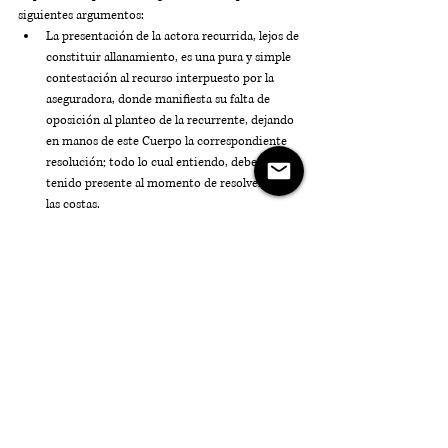
siguientes argumentos:
La presentación de la actora recurrida, lejos de 
constituir allanamiento, es una pura y simple 
contestación al recurso interpuesto por la 
aseguradora, donde manifiesta su falta de 
oposición al planteo de la recurrente, dejando 
en manos de este Cuerpo la correspondiente 
resolución; todo lo cual entiendo, deberá ser 
tenido presente al momento de resolver sobre 
las costas.
La Cámara Laboral omite dar razones 
fundadas que justifiquen la extrapolación del 
art. 276 LCT, con la modificación del DNU 
70/23, al sistema de la Ley de Riesgos del 
Trabajo que cuenta con normas específicas en 
materia de intereses y cálculo de las 
prestaciones dinerarias en juego.
El caso debe resolverse por aplicación de las 
disposiciones de la Ley 27348.
La SCJM por los votos referidos decidió la 
procedencia del Recurso Extraordinario y 