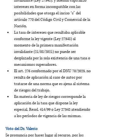
invalidante (Ley 27348), y además capitalizó 
intereses en forma incompatible con las 
posibilidades que otorga el inciso “c” del 
artículo 770 del Código Civil y Comercial de la 
Nación.
La tasa de intereses que resultaba aplicable 
conforme la ley vigente (Ley 27348) al 
momento de la primera manifestación 
invalidante (21/08/2021) no puede ser 
desplazada por la sola existencia de una tasa o 
mecanismos superadores.
El art. 276 conformado por el DNU 70/2023, no 
resulta de aplicación al caso de autos por 
tratarse de una norma que es ajena al sistema 
de riesgos del trabajo.
En materia de ley de riesgos corresponde la 
aplicación de la tasa que dispone la ley 
especial, Resol. 414/99 o Ley 27348 atendiendo 
a los períodos de vigencia de las mismas.
Voto del Dr. Valerio
Se pronuncia por hacer lugar al recurso, por los 