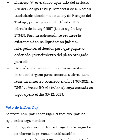
El inciso “c” es el único apartado del artículo 
770 del Código Civil y Comercial de la Nación 
trasladable al sistema de la Ley de Riesgos del 
Trabajo, por imperio del artículo 12, 3er 
párrafo de la Ley 24557 (texto según Ley 
27348). Para su aplicación se requiere la 
existencia de una liquidación judicial, 
interpelación al deudor para que pague lo 
ordenado y vencimiento del plazo otorgado 
para ello.
Existió una errónea aplicación normativa, 
porque el órgano jurisdiccional utilizó, para 
regir un siniestro ocurrido el día 21/08/2021, el 
DNU 70/2023 (BO 21/12/2023), cuya entrada en 
vigor operó el día 30/12/2023.
Voto de la Dra. Day
Se pronuncia por hacer lugar al recurso, por los 
siguientes argumentos:
El juzgador se apartó de la legislación vigente 
conforme la primera manifestación 