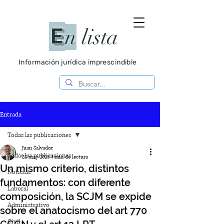
E
n
lista
Información jurídica imprescindible
Entrada
Todas las publicaciones
Juan Salvador
Todas las publicaciones
28 may 2025
4 min de lectura
Un mismo criterio, distintos
Noticias
fundamentos: con diferente
Laboral
composición, la SCJM se expide
Administrativo
sobre el anatocismo del art 770
Civil