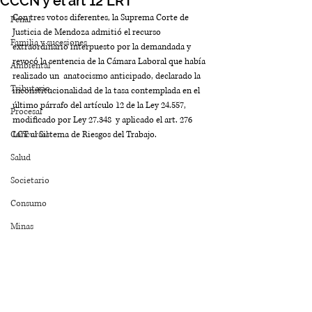
CCCN y el art 12 LRT
Con tres votos diferentes, la Suprema Corte de 
Penal
Justicia de Mendoza admitió el recurso 
Familia y sucesiones
extraordinario interpuesto por la demandada y 
revocó la sentencia de la Cámara Laboral que había 
Ambiental
realizado un  anatocismo anticipado, declarado la 
Tributario
inconstitucionalidad de la tasa contemplada en el 
último párrafo del artículo 12 de la Ley 24.557, 
Procesal
modificado por Ley 27.348  y aplicado el art. 276 
Concursal
LCT al Sistema de Riesgos del Trabajo.
Salud
Societario
Consumo
Minas