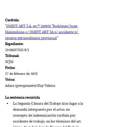
Carátula: 
"
OMINT ART S.A. en J° 163920 "Rodríguez Jorge 
Maximiliano
c/ OMINT ART SA
p/ accidente p/ 
recurso extraordinario provincial
"
Expediente:
13-06887528-9/1
Tribunal:
SCJM
Fecha:
27 de febrero de 2025
Votos:
Adaro (preopinante)-Day-Valerio
La sentencia recurrida
La Segunda Cámara del Trabajo hizo lugar a la 
demanda interpuesta por el actor, en 
concepto de indemnización tarifada por 
accidente de trabajo, en los términos del art. 