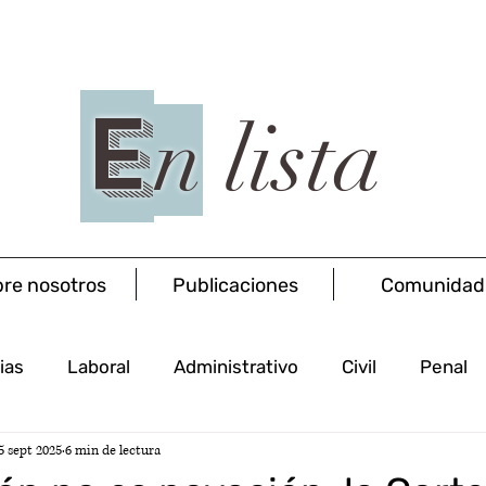
E
n
lista
re nosotros
Publicaciones
Comunidad
ias
Laboral
Administrativo
Civil
Penal
5 sept 2025
6 min de lectura
Procesal
Concursal
Salud
Societario