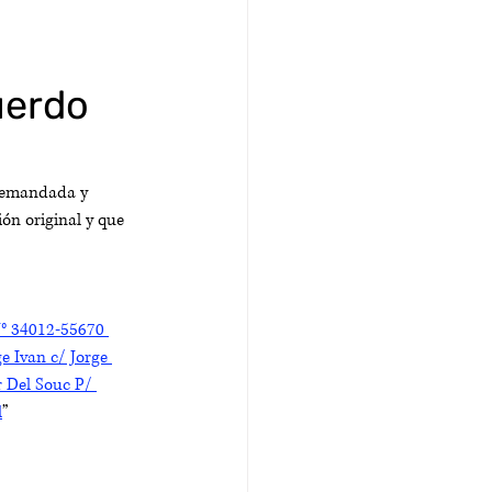
uerdo
demandada y 
ón original y que 
J° 34012-55670 
 Ivan c/ Jorge 
 Del Souc P/ 
l
”