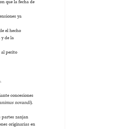
on que la fecha de 
ensiones ya 
de el hecho 
y de la 
al perito 
. 
iante concesiones 
animus novandi
).
s partes zanjan 
nes originarias en 