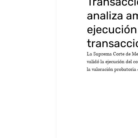
Transacci
analiza a
ejecución
transacci
La Suprema Corte de Men
validó la ejecución del c
la valoración probatoria