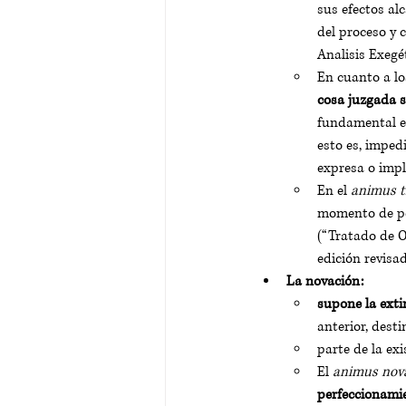
sus efectos alc
del proceso y 
Analisis Exegét
En cuanto a lo
cosa juzgada s
fundamental es
esto es, imped
expresa o implí
En el 
animus t
momento de perf
(“Tratado de O
edición revisad
La novación:
supone la exti
anterior, desti
parte de la ex
El 
animus nov
perfeccionamie