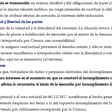
nio es transacción
: en esencia clarificó y fijó obligaciones de hacer (
e la misma relación jurídica; no surge intención de sustituir la obli
ión de atribuir efectos de novación al convenio debe rechazarse.
l y libertad de las partes
ía de la voluntad y la literalidad del convenio. La cláusula octava 
a de plazos e habilitación de ejecución por el monto de la demand
e interpretada por Cámara con razonabilidad.
e la exégesis contractual pertenece al derecho común y sólo es revis
errores manifiestos o interpretación reñida con la literalidad o co
cho; aquí no se demuestra tal extremo.
eses
a que, tratándose de daños y perjuicios derivados del incumplimient
ra intereses es el momento en que se constató el incumplimiento o
 afirma la recurrente, el inicio de la ejecución por incumplimiento d
 pericial y el acta notarial de 06/12/2017 acreditaron el hecho gene
etende desplazar esa fecha a la del supuesto incumplimiento del t
 tenida por válidamente incorporada por la Cámara.