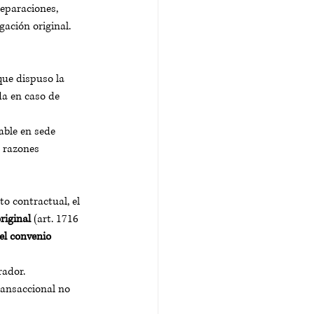
reparaciones, 
gación original. 
que dispuso la 
a en caso de 
able en sede 
n razones 
o contractual, el 
riginal
 (art. 1716 
el convenio 
rador.
ransaccional no 