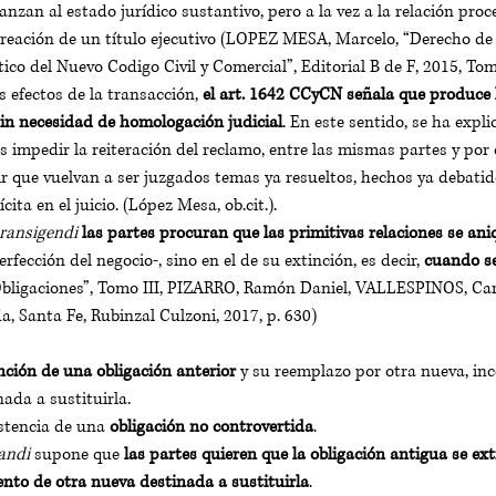
anzan al estado jurídico sustantivo, pero a la vez a la relación proc
creación de un título ejecutivo (LOPEZ MESA, Marcelo, “Derecho de 
ico del Nuevo Codigo Civil y Comercial”, Editorial B de F, 2015, Tomo 
s efectos de la transacción, 
el art. 1642 CCyCN señala que produce l
in necesidad de homologación judicial
. En este sentido, se ha expli
 impedir la reiteración del reclamo, entre las mismas partes y por
ir que vuelvan a ser juzgados temas ya resueltos, hechos ya debati
cita en el juicio. (López Mesa, ob.cit.).
ransigendi
las partes procuran que las primitivas relaciones se ani
ección del negocio-, sino en el de su extinción, es decir, 
cuando s
bligaciones”, Tomo III, PIZARRO, Ramón Daniel, VALLESPINOS, Carl
a, Santa Fe, Rubinzal Culzoni, 2017, p. 630)
nción de una obligación anterior
 y su reemplazo por otra nueva, inc
nada a sustituirla. 
istencia de una 
obligación no controvertida
.
andi
 supone que 
las partes quieren que la obligación antigua se ext
nto de otra nueva destinada a sustituirla
.