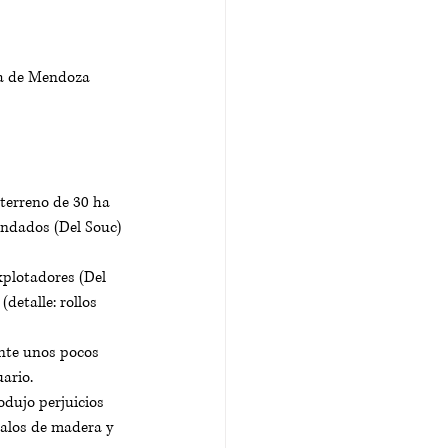
ia de Mendoza 
terreno de 30 ha 
andados (Del Souc) 
xplotadores (Del 
detalle: rollos 
ante unos pocos 
ario. 
odujo perjuicios 
palos de madera y 