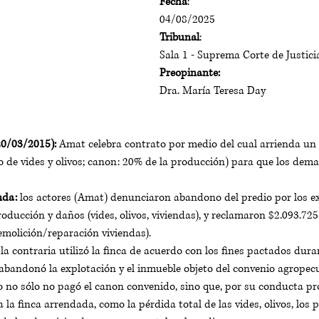
Fecha
: 
04/08/2025
Tribunal
: 
Sala 1 - Suprema Corte de Justic
Preopinante:
Dra. María Teresa Day
20/03/2015):
 Amat celebra contrato por medio del cual arrienda un 
vo de vides y olivos; canon: 20% de la producción) para que los dem
nda:
 los actores (Amat) denunciaron abandono del predio por los e
oducción y daños (vides, olivos, viviendas), y reclamaron $2.093.725 (
emolición/reparación viviendas). 
la contraria utilizó la finca de acuerdo con los fines pactados dur
abandonó la explotación y el inmueble objeto del convenio agropecu
o no sólo no pagó el canon convenido, sino que, por su conducta pr
 la finca arrendada, como la pérdida total de las vides, olivos, los 