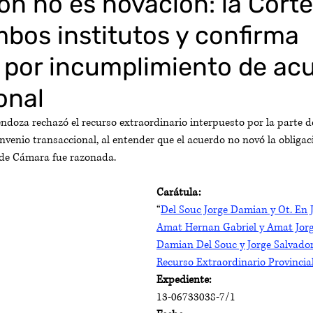
ón no es novación: la Corte
mbos institutos y confirma
 por incumplimiento de ac
onal
doza rechazó el recurso extraordinario interpuesto por la parte 
onvenio transaccional, al entender que el acuerdo no novó la obligaci
 de Cámara fue razonada.
Carátula:
“
Del Souc Jorge Damian y Ot. En 
Amat Hernan Gabriel y Amat Jorge
Damian Del Souc y Jorge Salvador
Recurso Extraordinario Provincia
Expediente:
13-06733038-7/1