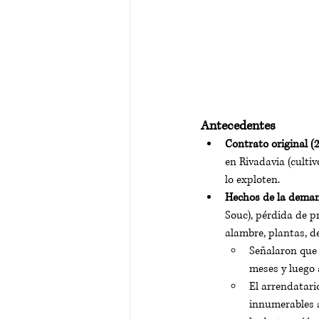
Antecedentes
Contrato original (
en Rivadavia (culti
lo exploten.
Hechos de la dema
Souc), pérdida de pr
alambre, plantas, d
Señalaron que 
meses y luego 
El arrendatari
innumerables a