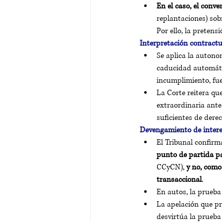
En el caso, el conve
replantaciones) sobr
Por ello, la pretens
Interpretación contractua
Se aplica la autonom
caducidad automátic
incumplimiento, fu
La Corte reitera qu
extraordinaria ante 
suficientes de dere
Devengamiento de inter
El Tribunal confirm
punto de partida pa
CCyCN),
 y no, como
transaccional
. 
En autos, la prueba
La apelación que pr
desvirtúa la prueba