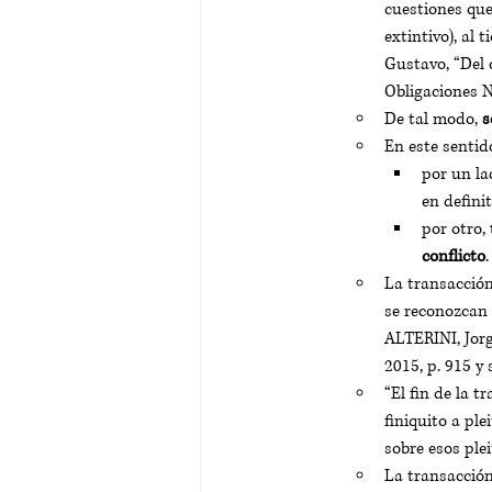
cuestiones que
extintivo), al
Gustavo, “Del 
Obligaciones N°
De tal modo, 
s
En este sentid
por un la
en definit
por otro, 
conflicto
.
La transacción
se reconozcan 
ALTERINI, Jorg
2015, p. 915 y s
“El fin de la 
finiquito a pl
sobre esos ple
La transacción