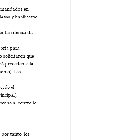
 demandados en 
azos y habilitarse 
esentan demanda 
oria para 
 solicitaron que 
ró procedente la 
nomo). Los 
esde el 
ncipal). 
vincial contra la 
 por tanto, los 