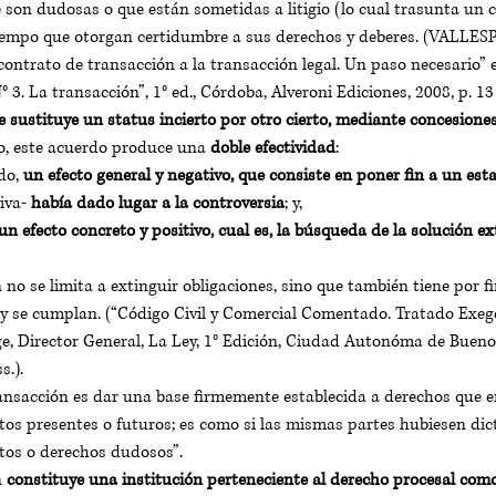
 son dudosas o que están sometidas a litigio (lo cual trasunta un c
 tiempo que otorgan certidumbre a sus derechos y deberes. (VALLES
contrato de transacción a la transacción legal. Un paso necesario”
 3. La transacción”, 1° ed., Córdoba, Alveroni Ediciones, 2008, p. 13 y
e sustituye un status incierto por otro cierto, mediante concesione
o, este acuerdo produce una 
doble efectividad
:
do, 
un efecto general y negativo, que consiste en poner fin a un esta
iva- 
había dado lugar a la controversia
; y, 
un efecto concreto y positivo, cual es, la búsqueda de la solución ext
 
 no se limita a extinguir obligaciones, sino que también tiene por fi
y se cumplan. (“Código Civil y Comercial Comentado. Tratado Exegé
e, Director General, La Ley, 1° Edición, Ciudad Autonóma de Buenos
s.).
transacción es dar una base firmemente establecida a derechos que 
eitos presentes o futuros; es como si las mismas partes hubiesen di
itos o derechos dudosos”. 
 
constituye una institución perteneciente al derecho procesal como