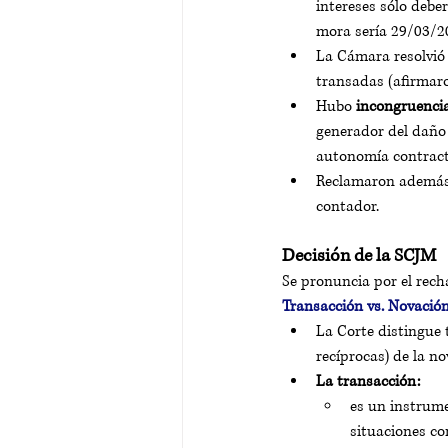
intereses sólo debe
mora sería 29/03/20
La Cámara resolvió
transadas (afirmaro
Hubo 
incongruenci
generador del daño 
autonomía contract
Reclamaron además 
contador.
Decisión de la SCJM
Se pronuncia por el recha
Transacción vs. Novació
La Corte distingue 
recíprocas) de la no
La transacción:
es un instrume
situaciones co