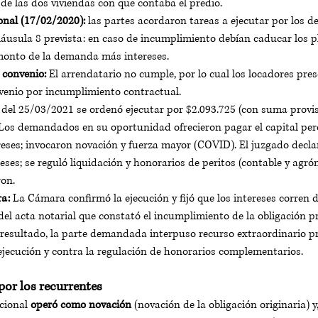
 de las dos viviendas con que contaba el predio. 
onal (17/02/2020):
 las partes acordaron tareas a ejecutar por los
cláusula 8 prevista: en caso de incumplimiento debían caducar los pl
 monto de la demanda más intereses.
 convenio:
 El arrendatario no cumple, por lo cual los locadores pr
venio por incumplimiento contractual.
 del 25/03/2021 se ordenó ejecutar por $2.093.725 (con suma provis
. Los demandados en su oportunidad ofrecieron pagar el capital pero
reses; invocaron novación y fuerza mayor (COVID). El juzgado decla
reses; se reguló liquidación y honorarios de peritos (contable y agró
on.
a:
 La Cámara confirmó la ejecución y fijó que los intereses corren d
el acta notarial que constató el incumplimiento de la obligación pri
resultado, la parte demandada interpuso recurso extraordinario pro
ejecución y contra la regulación de honorarios complementarios.
por los recurrentes
cional 
operó como novación
 (novación de la obligación originaria) y,