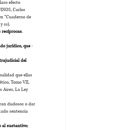
laro efecto 
PINOS, Carlos 
 en “Cuaderno de 
 ss). 
s recíprocas
. 
do jurídico, que
 -
rajudicial del 
nalidad que ellas 
tico, Tomo VII, 
 Aires, La Ley 
eran dudosos o dar 
ctado sentencia 
 al sustantivo
; 