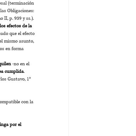
esal (terminación 
las Obligaciones: 
II, p. 939 y ss.).
os efectos de la 
cado que el efecto 
 el mismo asunto, 
dos en forma 
quilen
 -no en el 
ea cumplida
. 
os Gustavo, 1° 
ompatible con la 
inga por el 