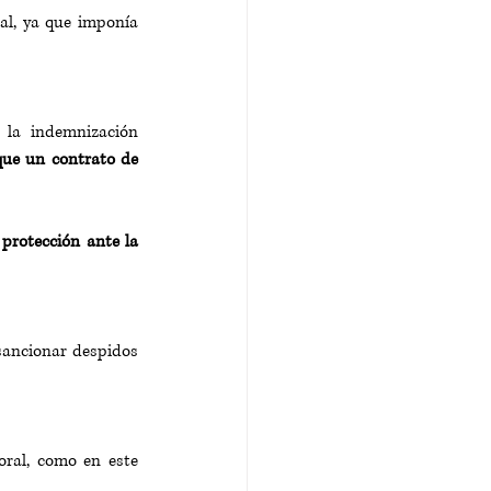
l, ya que imponía 
la indemnización 
que un contrato de 
rotección ante la 
sancionar despidos 
ral, como en este 