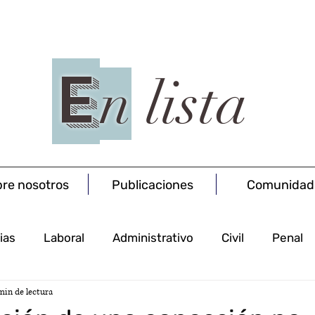
E
n
lista
re nosotros
Publicaciones
Comunidad
ias
Laboral
Administrativo
Civil
Penal
min de lectura
Procesal
Concursal
Salud
Societario