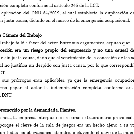
ación completa conforme al artículo 245 de la LCT.
 aplicación del DNU 34/2019, el cual establecía la duplicación d
in justa causa, dictado en el marco de la emergencia ocupacional.
a Cámara del Trabajo
abajo falló a favor del actor. Entre sus argumentos, expuso que:
ncesión era un riesgo propio del empresario y no una causal d
 sin justa causa, dado que el vencimiento de la concesión de las sa
l no justifica un despido con justa causa, por lo que correspondí
CT.
us prórrogas eran aplicables, ya que la emergencia ocupaciona
esa pagar al actor la indemnización completa conforme art
l DNU.
promovido por la demandada. Planteo.
encia, la empresa interpuso un recurso extraordinario provincial
 porque el cierre de la sala de juegos era un hecho ajeno a su v
n todas las obligaciones laborales, incluyendo el pago de la inde