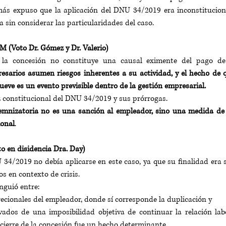
más expuso que la aplicación del DNU 34/2019 era inconstituciona
 sin considerar las particularidades del caso.
M (Voto Dr. Gómez y Dr. Valerio)
e la concesión no constituye una causal eximente del pago de 
esarios asumen riesgos inherentes a su actividad, y el hecho de 
ueve es un evento previsible dentro de la gestión empresarial.
ez constitucional del DNU 34/2019 y sus prórrogas. 
emnizatoria no es una sanción al empleador, sino una medida de p
onal
.
to en disidencia Dra. Day)
34/2019 no debía aplicarse en este caso, ya que su finalidad era 
os en contexto de crisis. 
inguió entre: 
ecionales del empleador, donde sí corresponde la duplicación y 
ados de una imposibilidad objetiva de continuar la relación labo
 cierre de la concesión fue un hecho determinante. 