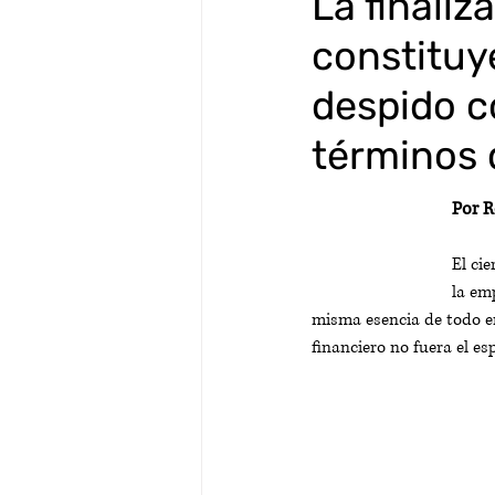
La finali
constituye
despido c
términos 
Por R
El ci
la em
misma esencia de todo e
financiero no fuera el es