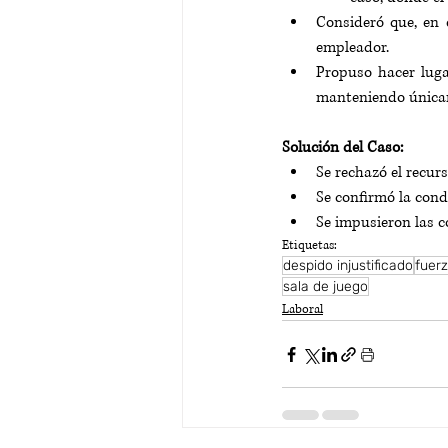
Consideró que, en e
empleador.
Propuso hacer luga
manteniendo únicam
Solución del Caso:
Se rechazó el recurs
Se confirmó la cond
Se impusieron las c
Etiquetas:
despido injustificado
fuer
sala de juego
Laboral