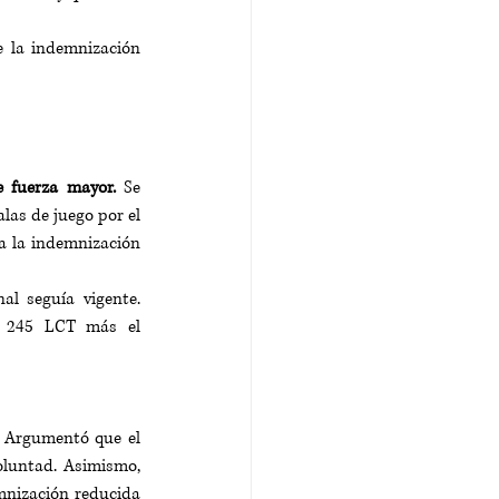
e la indemnización 
e fuerza mayor.
 Se 
las de juego por el 
a la indemnización 
l seguía vigente. 
. 245 LCT más el 
. Argumentó que el 
oluntad. Asimismo, 
mnización reducida 