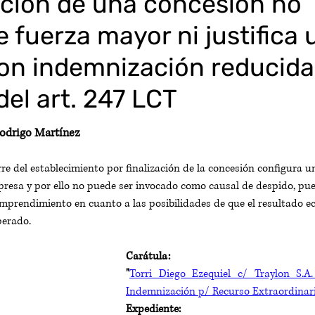
zación de una concesión no
 fuerza mayor ni justifica 
on indemnización reducida
del art. 247 LCT
odrigo Martínez
erre del establecimiento por finalización de la concesión configura u
presa y por ello no puede ser invocado como causal de despido, pue
mprendimiento en cuanto a las posibilidades de que el resultado e
perado.
Carátula: 
"
Torri Diego Ezequiel c/ Traylon S.A.
Indemnización p/ Recurso Extraordinari
Expediente: 