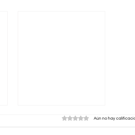
Obtuvo 0 de 5 estrellas.
Aún no hay calificac