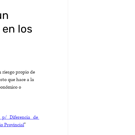
un
 en los
n riesgo propio de 
sto que hace a la 
conómico o 
 p/ Diferencia de 
o Provincial
"