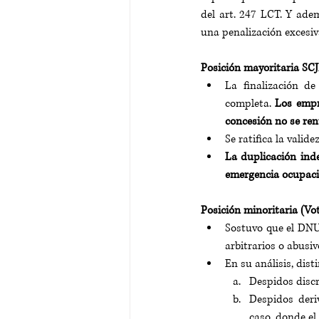
del art. 247 LCT. Y ade
una penalización excesiva
Posición mayoritaria SCJ
La finalización d
completa. 
Los empr
concesión no se ren
Se ratifica la valid
La duplicación ind
emergencia ocupaci
Posición minoritaria (Vo
Sostuvo que el DNU 
arbitrarios o abusiv
En su análisis, dist
Despidos discr
Despidos deriv
caso, donde el