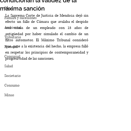
condicionan la validez de la
máxima sanción
Penal
La Suprema Corte de Justicia de Mendoza dejó sin 
Familia y sucesiones
efecto un fallo de Cámara que avalaba el despido 
Ambiental
con causa de un empleado con 13 años de 
antigüedad por haber simulado el cambio de un 
Tributario
filtro automotor. El Máximo Tribunal consideró 
que, pese a la existencia del hecho, la empresa falló 
Procesal
en respetar los principios de contemporaneidad y 
Concursal
progresividad de las sanciones.
Salud
Societario
Consumo
Minas