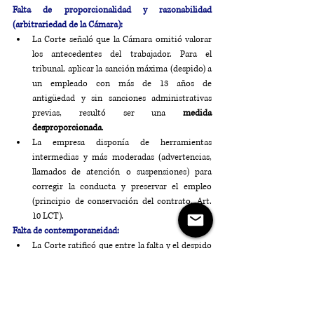
Falta de proporcionalidad y razonabilidad 
(arbitrariedad de la Cámara):
La Corte señaló que la Cámara omitió valorar 
los antecedentes del trabajador. Para el 
tribunal, aplicar la sanción máxima (despido) a 
un empleado con más de 13 años de 
antigüedad y sin sanciones administrativas 
previas, resultó ser una 
medida 
desproporcionada
.
La empresa disponía de herramientas 
intermedias y más moderadas (advertencias, 
llamados de atención o suspensiones) para 
corregir la conducta y preservar el empleo 
(principio de conservación del contrato, Art. 
10 LCT).
Falta de contemporaneidad: 
La Corte ratificó que entre la falta y el despido 
debe existir una 
relación de causa-efecto 
inmediata y actual
. 
El lapso de casi dos meses y medio (del 30/08 al 
12/11) rompe el requisito de simultaneidad 