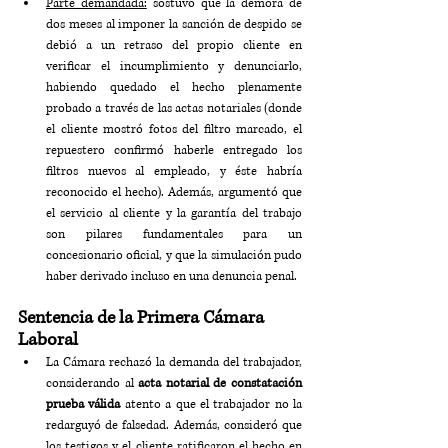
Parte demandada:
 sostuvo que la demora de 
dos meses al imponer la sanción de despido se 
debió a un retraso del propio cliente en 
verificar el incumplimiento y denunciarlo, 
habiendo quedado el hecho plenamente 
probado a través de las actas notariales (donde 
el cliente mostró fotos del filtro marcado, el 
repuestero confirmó haberle entregado los 
filtros nuevos al empleado, y éste habría 
reconocido el hecho). Además, argumentó que 
el servicio al cliente y la garantía del trabajo 
son pilares fundamentales para un 
concesionario oficial, y que la simulación pudo 
haber derivado incluso en una denuncia penal.
Sentencia de la Primera Cámara 
Laboral
La Cámara rechazó la demanda del trabajador, 
considerando al 
acta notarial de constatación 
prueba válida
 atento a que el trabajador no la 
redarguyó de falsedad. Además, consideró que 
los testigos y el cliente ratificaron el hecho en 