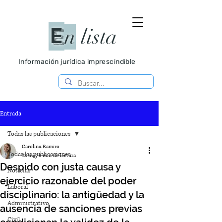
E
n
lista
Información jurídica imprescindible
Entrada
Todas las publicaciones
Carolina Ramiro
Todas las publicaciones
28 may
3 min de lectura
Despido con justa causa y
Noticias
ejercicio razonable del poder
Laboral
disciplinario: la antigüedad y la
Administrativo
ausencia de sanciones previas
Civil