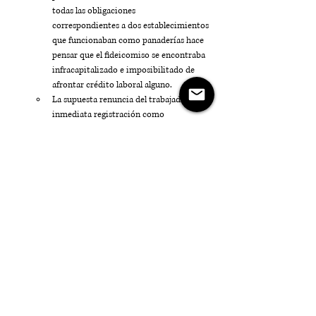
todas las obligaciones      
correspondientes a dos establecimientos 
que funcionaban como panaderías hace 
pensar que el fideicomiso se encontraba 
infracapitalizado e imposibilitado de 
afrontar crédito laboral alguno.    
La supuesta renuncia del trabajador y su 
inmediata registración como 
dependiente del fideicomiso, constituyó 
una forma de resguardar los bienes de la 
empleadora.
Todos los indicios evidencian que la 
intención de constituir el fideicomiso no 
tuvo ningún objetivo      específico, sólo 
proteger el patrimonio de la real 
empleadora.
Etiquetas:
derecho laboral
fideicomiso
art 29 lct
fraude laboral
Laboral