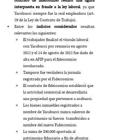
contrato de fideicomiso resultó una figura 
interpuesta en fraude a la ley laboral
, ya que 
Yacobucci siempre fue la real empleadora (art. 
29 de la Ley de Contrato de Trabajo). 
Entre los 
indicios considerados
 resultan 
relevantes los siguientes: 
El trabajador finalizó el vínculo laboral 
con Yacabucci por renuncia en agosto 
2012 y el 14 de agosto de 2012 fue dado de 
alta en AFIP para el fideicomiso 
involucrado.
Tampoco fue verdadera la jornada 
registrada por el Fideicomiso.
El contrato de fideicomiso estableció que 
la actividad comercial se desarrollaría 
una propiedad que pertenece a acabucci.
Los bienes inmuebles registrados a  
nombre de Yacabucci nunca salieron de 
su patrimonio ni fueron  transferidos a 
nombre del nuevo Fideicomiso.
La suma de $30.000 aportada al 
patrimonio fiduciario a fin de afrontar 