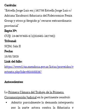
Carátula: 
“Estrella Jorge Luis en j 162733 Estrella Jorge Luis c/ 
Adriana Yacabucci fiduciaria del Fideicomiso Fenix 
Group y otros p/despido p/ recurso extraordinario 
provincial”
Expte Nº: 
CUIJ: 13-06707655-3/1((010401-162733))
Tribunal: 
SCJM, Sala II
Fecha: 
15/08/2023
Link del fallo:
https://www2.jus.mendoza.gov.ar/listas/proveidos/v
ertexto.php?ide=9844455267
Antecedentes:
La 
Primera Cámara del Trabajo de la Primera 
Circunscripción Judicial
 en lo pertinente resolvió: 
Admitir parcialmente la demanda interpuesta 
por la parte actora contra la fiduciaria y 