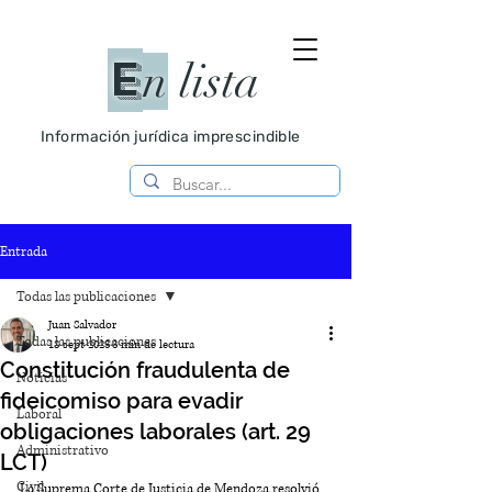
E
n
lista
Información jurídica imprescindible
Entrada
Todas las publicaciones
Juan Salvador
Todas las publicaciones
18 sept 2023
3 min de lectura
Constitución fraudulenta de
Noticias
fideicomiso para evadir
Laboral
obligaciones laborales (art. 29
Administrativo
LCT)
Civil
La Suprema Corte de Justicia de Mendoza resolvió 