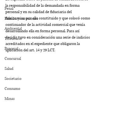
la responsabilidad de la demandada en forma 
Penal
personal y en su calidad de fiduciaria del 
fideicomiso por ella constituido y que colocó como 
Familia y sucesiones
continuador de la actividad comercial que venía 
Ambiental
desarrollando ella en forma personal. Para así 
decidir tuvo en consideración una serie de indicios 
Tributario
acreditados en el expediente que obligaron la 
Procesal
aplicación del art. 14 y 29 LCT.
Concursal
Salud
Societario
Consumo
Minas