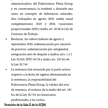
administradora del Fideicomiso Fénix Group 
y, en consecuencia, la condenó a abonarle una 
suma en concepto de diferencias salariales, 
días trabajados en agosto 2020, sueldo anual 
complementario 2019 y 2020, vacaciones 
proporcionales 2020 y multa art. 80 de la Ley de 
Contrato de Trabajo.
Rechazar  los rubros haberes de agosto y 
septiembre 2020, indemnización por omisión 
de preaviso, indemnización por antigüedad, 
integración mes de despido y multas arts. 1 y 2 
Ley 25.323, DNU 34/19 y multa art. 132 bis de 
la Ley 20.744.
La sentencia fue recurrida por la parte actora 
respecto a la fecha de ingreso determinada en 
la sentencia, la responsabilidad del 
Fideicomiso Fénix Group, la validez del acto 
de renuncia, el rechazo de la multa del art. 132 
bis de la Ley 20.744, los honorarios 
profesionales, y las costas.
Posición de la Sala II de la SCJM: