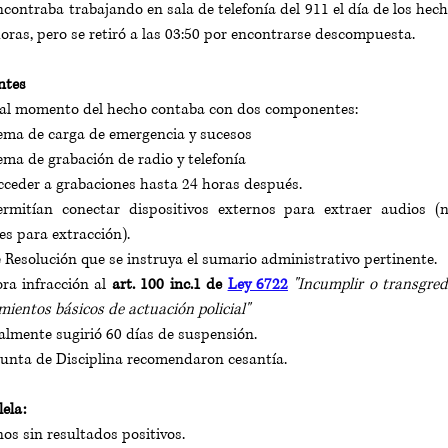
ncontraba trabajando en sala de telefonía del 911 el día de los hech
horas, pero se retiró a las 03:50 por encontrarse descompuesta.
ntes
 al momento del hecho contaba con dos componentes:
ema de carga de emergencia y sucesos
ma de grabación de radio y telefonía
cceder a grabaciones hasta 24 horas después.
rmitían conectar dispositivos externos para extraer audios (n
es para extracción).
Resolución que se instruya el sumario administrativo pertinente. 
ra infracción al 
art. 100 inc.1 de 
Ley 6722
"Incumplir o transgred
mientos básicos de actuación policial"
ialmente sugirió 60 días de suspensión.
 Junta de Disciplina recomendaron cesantía.
ela:
nos sin resultados positivos.