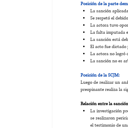
Posición de la parte de
La sanción aplicada 
Se respetó el debid
La actora tuvo opor
La falta imputada e
La sanción está deb
El acto fue dictado
La actora no logró 
La sanción no es ar
Posición de la SCJM:
Luego de realizar un aná
preopinante realiza la s
Relación entre la sanció
La investigación pr
se realizaron perici
el testimonio de un