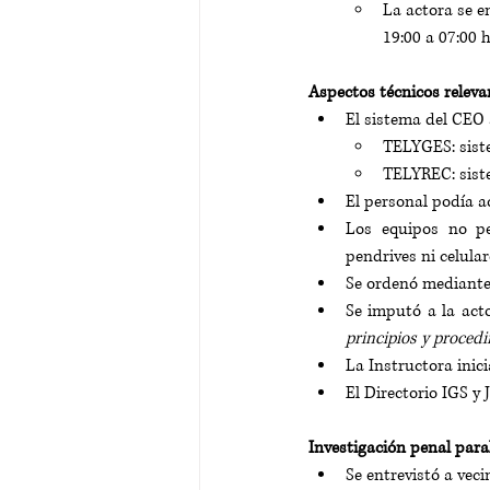
La actora se e
19:00 a 07:00 
Aspectos técnicos releva
El sistema del CEO
TELYGES: sist
TELYREC: siste
El personal podía a
Los equipos no pe
pendrives ni celular
Se ordenó mediante 
Se imputó a la acto
principios y procedi
La Instructora inic
El Directorio IGS y
Investigación penal paral
Se entrevistó a veci