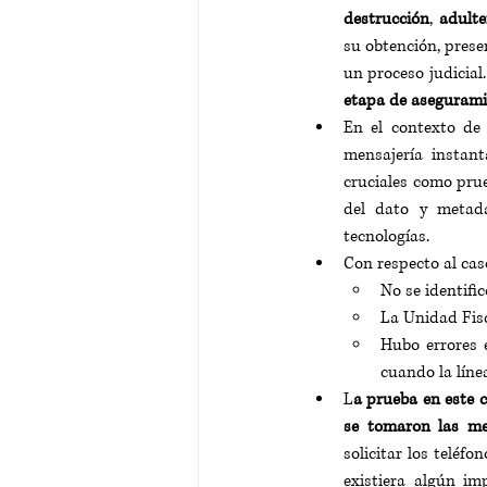
destrucción
, 
adulte
su obtención, prese
un proceso judicial
etapa de aseguramie
En el contexto de
mensajería instan
cruciales como prue
del dato y metada
tecnologías.
Con respecto al cas
No se identifi
La Unidad Fisc
Hubo errores e
cuando la línea
L
a prueba en este c
se tomaron las me
solicitar los teléf
existiera algún im