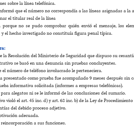
mes sobre la línea telefónica.
informó que el número no correspondía a las líneas asignadas a la a
r el titular real de la línea
a porque no se pudo comprobar quién envió el mensaje, los elem
 y el hecho investigado no constituía figura penal típica.
ra:
de la Resolución del Ministerio de Seguridad que dispuso su cesantí
rativo se basó en una denuncia sin pruebas concluyentes.
el número de teléfono involucrado le perteneciera.
da presentado como prueba fue acompañado 9 meses después sin c
ueba informativa solicitada (informes a empresas telefónicas).
a para alegatos ni se le informó de las conclusiones del sumario.
vo violó el art. 45 inc. d) y art. 68 inc. b) de la Ley de Procedimient
ntías del debido proceso adjetivo.
otivación adecuada.
a reincorporación a sus funciones.