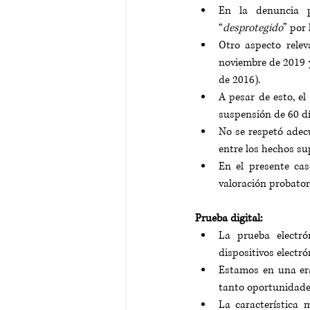
En la denuncia p
“
desprotegido
” por 
Otro aspecto relev
noviembre de 2019 y
de 2016)
.
A pesar de esto, el
suspensión de 60 dí
No se respetó adecu
entre los hechos su
En el presente ca
valoración probator
Prueba digital:
La prueba electró
dispositivos electró
Estamos en una era
tanto oportunidades
La característica 