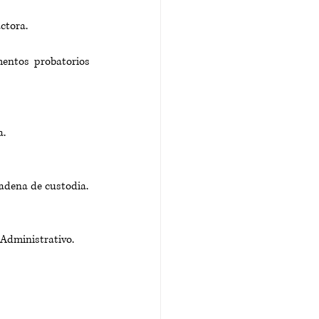
ctora.
entos probatorios 
a.
adena de custodia.
o Administrativo.