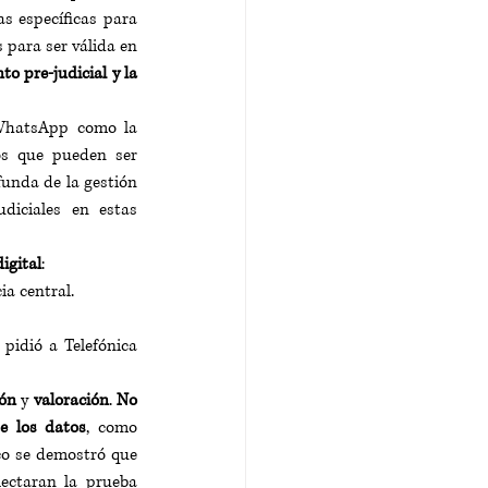
as específicas para 
para ser válida en 
o pre-judicial y la 
WhatsApp como la 
s que pueden ser 
unda de la gestión 
iciales en estas 
igital
: 
ia central.
pidió a Telefónica 
ón 
y 
valoración
. 
No 
e los datos
,
 como 
co se demostró que 
ectaran la prueba 