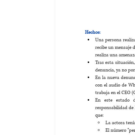
Hechos
:
Una persona realiz
recibe un mensaje d
realiza una amenaz
Tras esta situación
denuncia
, ya no po
En la nueva denunci
con el audio de Wh
trabaja en el CEO (
En este estado d
responsabilidad de 
que:
La actora tení
El número "per