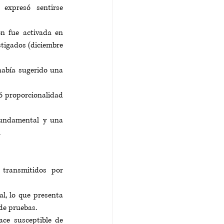
xpresó sentirse 
n fue activada en 
tigados (
diciembre 
había sugerido una 
ó proporcionalidad 
fundamental y una 
.
transmitidos por 
, lo que presenta 
de pruebas.
, lo que la hace susceptible de 