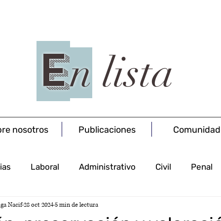
E
n
lista
re nosotros
Publicaciones
Comunidad
ias
Laboral
Administrativo
Civil
Penal
ga Nacif
28 oct 2024
5 min de lectura
Procesal
Concursal
Salud
Societario