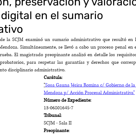
n, preservación y valoració
digital en el sumario
ativo
II de la SCJM examinó un sumario administrativo que resultó en l
 Mendoza. Simultáneamente, se llevó a cabo un proceso penal en e
rueba. El magistrado preopinante analizó en detalle los requisito
probatorios, para respetar las garantías y derechos que corresp
to disciplinario administrativo.
Carátula
:
"
Sosa Gauna Jésica Romina c/ Gobierno de la 
Mendoza p/ Acción Procesal Administrativa"
Número de Expediente:
13-06801645-7
Tribunal
:
SCJM - Sala II
Preopinante
: