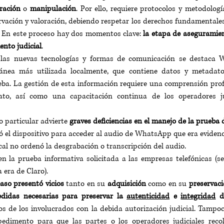
ración 
o 
manipulación
. Por ello, requiere protocolos y metodologí
rvación y valoración, debiendo respetar los derechos fundamentales 
. En este proceso hay dos momentos clave: 
la etapa de aseguramient
nto judicial
.
 las nuevas tecnologías y formas de comunicación se destaca 
tánea más utilizada localmente, que contiene datos y metadato
ba. La gestión de esta información requiere una comprensión prof
to, así como una capacitación continua de los operadores jud
o particular advierte 
graves deficiencias en el manejo de la prueba d
có el dispositivo para acceder al audio de WhatsApp que era evidenc
al no ordenó la desgrabación o transcripción del audio.
n la prueba informativa solicitada a las empresas telefónicas (se 
 era de Claro).
aso presentó vicios
 tanto en su 
adquisición 
como en su 
preservaci
didas necesarias para preservar la 
autenticidad
 e 
integridad
 d
onos de los involucrados con la debida autorización judicial. Tampo
pedimento para que las partes o los operadores judiciales recol